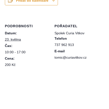
Přidat do kalendáře
PODROBNOSTI
POŘADATEL
Datum:
Spolek Curia Vitkov
Telefon
23. května
737 962 913
Čas:
E-mail
10:00 - 17:00
tomic@curiavitkov.cz
Cena:
200 Kč