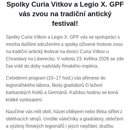
Spolky Curia Vitkov a Legio X. GPF
vás zvou na tradiční antický
festival!
Spolky Curia Vitkov a Legio X. GPF vás ve spolupráci s
mnoha dalšími sdruženími a spolky oživené historie zvou
na tradiční antický festival na dvorci Curia Vitkov u
Chrastavy na Liberecku. V sobotu 23. května 2026 se zde
čas vrátí do doby nadvlády římského impéria.
Celodenní program (10–17 hod.) vás přenese do
legionářského tábora, školy gladiátorů či ležení
barbarských Keltů a Germánů. Každou hodinu se koná
krátké vystoupení.
Naučíme vás mlít obilí, házet oštěpem nebo třeba střílet z
obléhacích strojů. Uvidíte válečníky a gladiátory, oblečení
a výzbroj římských legionářů i jejich nepřátel, dražbu