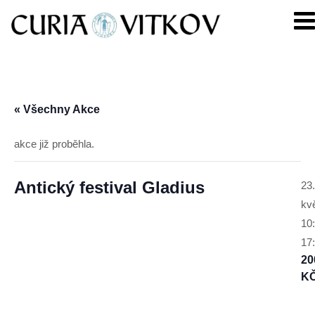
Skip
Curia
to
Vitkov
content
« Všechny Akce
akce již proběhla.
Antický festival Gladius
23.
kv
10
17
20
K