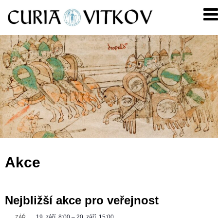
Skip
Curia
to
Vitkov
content
Akce
Nejbližší akce pro veřejnost
19. září, 8:00
–
20. září, 15:00
ZÁŘ