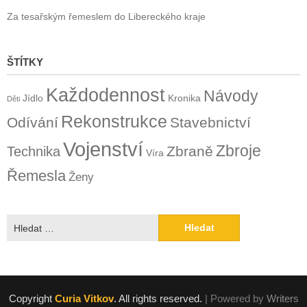
Za tesařským řemeslem do Libereckého kraje
ŠTÍTKY
Každodennost
Návody
Jídlo
Kronika
Děti
Rekonstrukce
Odívání
Stavebnictví
Vojenství
Zbroje
Zbraně
Technika
Víra
Řemesla
Ženy
Vyhledávání
Copyright
Curia Vitkov
. All rights reserved.
| Powered by
Writers