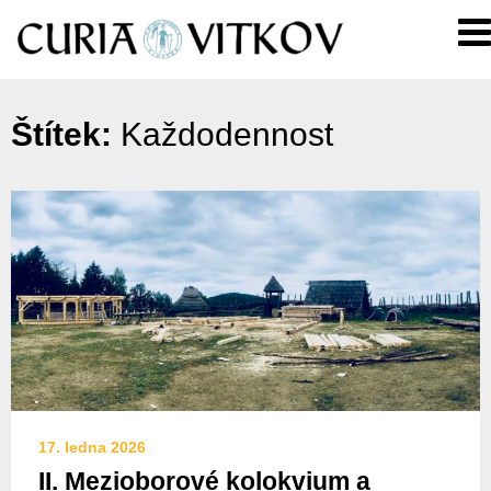
Skip
Curia
to
Vitkov
content
Štítek:
Každodennost
17. ledna 2026
II. Mezioborové kolokvium a