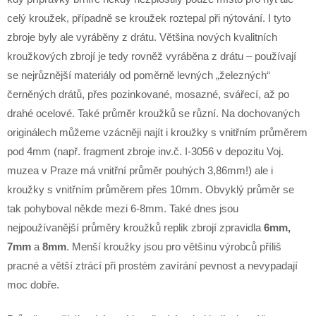
celý kroužek, případně se kroužek roztepal při nýtování. I tyto
zbroje byly ale vyráběny z drátu. Většina nových kvalitních
kroužkových zbrojí je tedy rovněž vyráběna z drátu – používají
se nejrůznější materiály od poměrně levných „železných“
černěných drátů, přes pozinkované, mosazné, svářecí, až po
drahé ocelové. Také průměr kroužků se různí. Na dochovaných
originálech můžeme vzácněji najít i kroužky s vnitřním průměrem
pod 4mm (např. fragment zbroje inv.č. I-3056 v depozitu Voj.
muzea v Praze má vnitřní průměr pouhých 3,86mm!) ale i
kroužky s vnitřním průměrem přes 10mm. Obvyklý průměr se
tak pohyboval někde mezi 6-8mm. Také dnes jsou
nejpoužívanější průměry kroužků replik zbrojí zpravidla
6mm,
7mm
a
8mm
. Menší kroužky jsou pro většinu výrobců příliš
pracné a větší ztrácí při prostém zavírání pevnost a nevypadají
moc dobře.