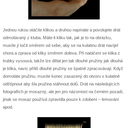
Jednou rukou otáčíte klikou a druhou napínáte a povolujete drát
odmotávaný z kluba. Máte-li kliku tak, jak je to na obrázku,
musíte jí točit směrem od sebe, aby se na kulatinu drát navíjel
shora a zprava od kliky směrem doleva. Při natáčení se klika z
trubky vysouvá, takže lze dělat jen tak dlouhé pružiny jak dlouhá
je klika, navíc příliš dlouhé pružiny se špatně zpracovávají. Když
domotáte pružinu, musíte konec zasazený do otvoru v kulatině
odštípnout aby šla pružina stáhnout dolů. Drát na následujících
fotografiích je mosazný, ale jen pro názornost na černém pozadí,
jinak se mosaz používá zpravidla pouze k zdobení – lemování
apod.