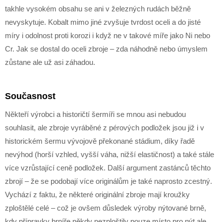
takhle vysokém obsahu se ani v železných rudách běžně
nevyskytuje. Kobalt mimo jiné zvyšuje tvrdost oceli a do jisté
míry i odolnost proti korozi i když ne v takové míře jako Ni nebo
Cr. Jak se dostal do oceli zbroje – zda náhodně nebo úmyslem
zůstane ale už asi záhadou.
Současnost
Někteří výrobci a historičtí šermíři se mnou asi nebudou
souhlasit, ale zbroje vyráběné z pérových podložek jsou již i v
historickém šermu vývojově překonané stádium, díky řadě
nevýhod (horší vzhled, vyšší váha, nižší elastičnost) a také stále
více vzrůstající ceně podložek. Další argument zastánců těchto
zbrojí – že se podobají více originálům je také naprosto zcestný.
Vychází z faktu, že některé originální zbroje mají kroužky
zploštělé celé – což je ovšem důsledek výroby nýtované brně,
kdy přípravky brníře někdy nezploštily pouze místo pro nýt ale