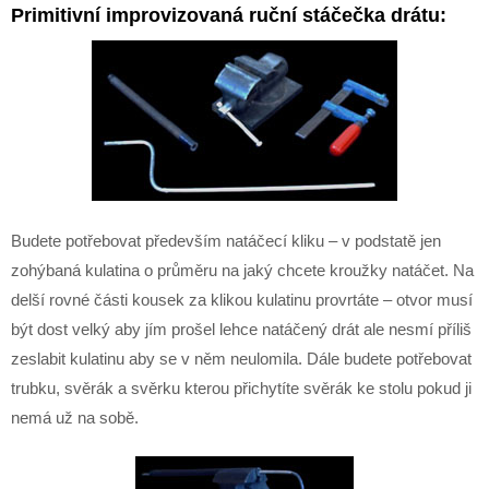
Primitivní improvizovaná ruční stáčečka drátu:
Budete potřebovat především natáčecí kliku – v podstatě jen
zohýbaná kulatina o průměru na jaký chcete kroužky natáčet. Na
delší rovné části kousek za klikou kulatinu provrtáte – otvor musí
být dost velký aby jím prošel lehce natáčený drát ale nesmí příliš
zeslabit kulatinu aby se v něm neulomila. Dále budete potřebovat
trubku, svěrák a svěrku kterou přichytíte svěrák ke stolu pokud ji
nemá už na sobě.