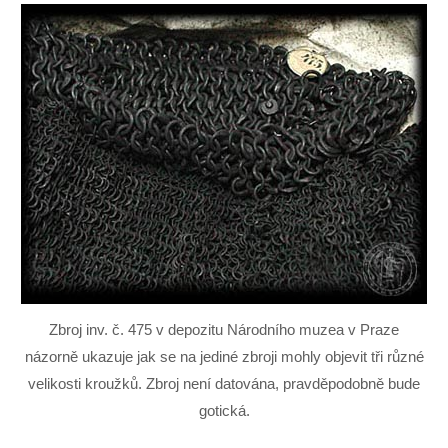
Zbroj inv. č. 475 v depozitu Národního muzea v Praze
názorně ukazuje jak se na jediné zbroji mohly objevit tři různé
velikosti kroužků. Zbroj není datována, pravděpodobně bude
gotická.