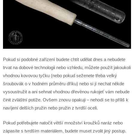
Pokud si podobné zařízení budete chtít udělat dnes a nebudete
trvat na dobové technologii nebo vzhledu, můžete použít jakoukoli
vhodnou kovovou tyčku (nebo pokud seženete třeba velký
šroubovák o v hodném průměru dříku) nebo si jí nechat někde
vysoustružit a ani sehnat vhodnou dřevěnou rukojeť vám nebude
činit zvláštní potíže. Ovšem znovu opakuji – nehodí se to příliš k
navíjení delších pružin nebo pružin z tvrdší oceli.
Pokud potřebujete natočit větší množství kroužků naráz nebo
zápasíte s tvrdším materiálem, budete muset zvolit jiný postup.