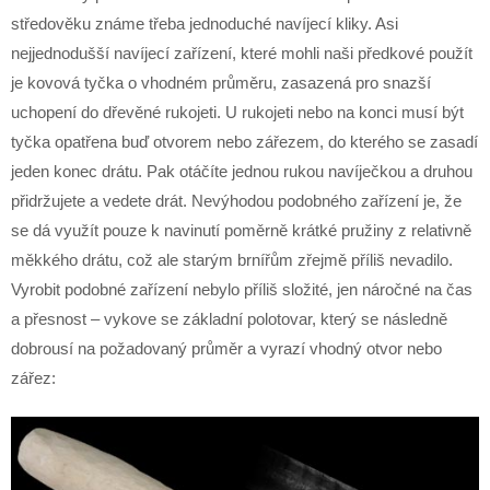
středověku známe třeba jednoduché navíjecí kliky. Asi
nejjednodušší navíjecí zařízení, které mohli naši předkové použít
je kovová tyčka o vhodném průměru, zasazená pro snazší
uchopení do dřevěné rukojeti. U rukojeti nebo na konci musí být
tyčka opatřena buď otvorem nebo zářezem, do kterého se zasadí
jeden konec drátu. Pak otáčíte jednou rukou navíječkou a druhou
přidržujete a vedete drát. Nevýhodou podobného zařízení je, že
se dá využít pouze k navinutí poměrně krátké pružiny z relativně
měkkého drátu, což ale starým brnířům zřejmě příliš nevadilo.
Vyrobit podobné zařízení nebylo příliš složité, jen náročné na čas
a přesnost – vykove se základní polotovar, který se následně
dobrousí na požadovaný průměr a vyrazí vhodný otvor nebo
zářez: