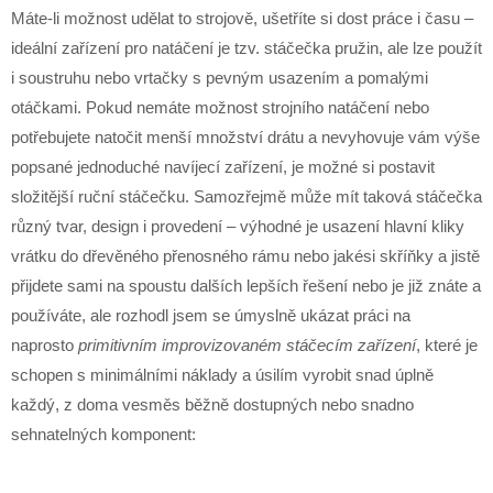
Máte-li možnost udělat to strojově, ušetříte si dost práce i času –
ideální zařízení pro natáčení je tzv. stáčečka pružin, ale lze použít
i soustruhu nebo vrtačky s pevným usazením a pomalými
otáčkami. Pokud nemáte možnost strojního natáčení nebo
potřebujete natočit menší množství drátu a nevyhovuje vám výše
popsané jednoduché navíjecí zařízení, je možné si postavit
složitější ruční stáčečku. Samozřejmě může mít taková stáčečka
různý tvar, design i provedení – výhodné je usazení hlavní kliky
vrátku do dřevěného přenosného rámu nebo jakési skříňky a jistě
přijdete sami na spoustu dalších lepších řešení nebo je již znáte a
používáte, ale rozhodl jsem se úmyslně ukázat práci na
naprosto
primitivním improvizovaném stáčecím zařízení
, které je
schopen s minimálními náklady a úsilím vyrobit snad úplně
každý, z doma vesměs běžně dostupných nebo snadno
sehnatelných komponent: