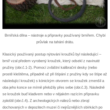
Brnířská dílna – nástroje a přípravky používaný brnířem. Chybí
průvlak na tahání drátu.
Klasický používaný postup nýtování kroužků byl následující –
brníř vzal předem vyrobený kroužek, který odsekl z navinuté
pružiny (obr.č.1-2). Pomocí zvláštní kalibrační desky (nebo
prostě kleštěma, případně už při štípání z pružiny kdy se štípe až
následující kroužek) s kónickým otvorem se kroužek zmenšil a
oba jeho konce se mírně přeložily přes sebe (obr.č.3). Následně
se kroužek buď kladivem nebo v nějakém razícím přípravku
zploštil (obr.č.4). Z archeologických nálezů nebo zbrojí
dochovaných v depozitech muzeí či nejrůznějších sbírkách po