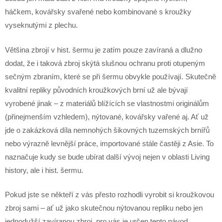
háčkem, kovářsky svařené nebo kombinované s kroužky
vyseknutými z plechu.
Většina zbrojí v hist. šermu je zatím pouze zavíraná a dlužno
dodat, že i taková zbroj skýtá slušnou ochranu proti otupeným
sečným zbraním, které se při šermu obvykle používají. Skutečně
kvalitní repliky původních kroužkových brní už ale bývají
vyrobené jinak – z materiálů blížících se vlastnostmi originálům
(přinejmenším vzhledem), nýtované, kovářsky vařené aj. Ať už
jde o zakázková díla nemnohých šikovných tuzemských brnířů
nebo výrazně levnější práce, importované stále častěji z Asie. To
naznačuje kudy se bude ubírat další vývoj nejen v oblasti Living
history, ale i hist. šermu.
Pokud jste se někteří z vás přesto rozhodli vyrobit si kroužkovou
zbroj sami – ať už jako skutečnou nýtovanou repliku nebo jen
jednodužší zavíranou zbroj, pro vás je určen tento návod.