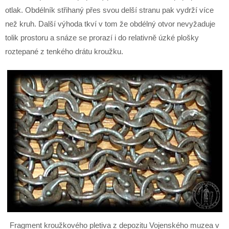
otlak. Obdélník střihaný přes svou delší stranu pak vydrží více
než kruh. Další výhoda tkví v tom že obdélný otvor nevyžaduje
tolik prostoru a snáze se prorazí i do relativně úzké plošky
roztepané z tenkého drátu kroužku.
Fragment kroužkového pletiva z depozitu Vojenského muzea v