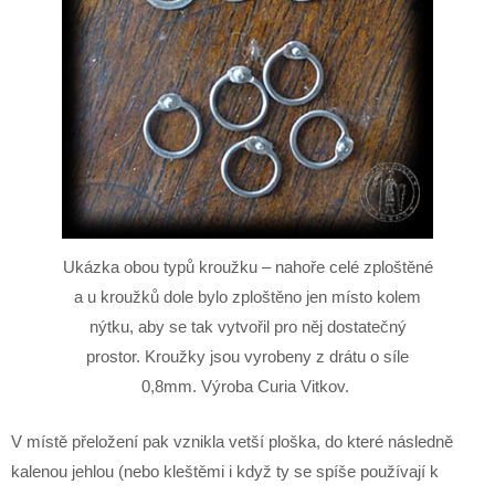
Ukázka obou typů kroužku – nahoře celé zploštěné
a u kroužků dole bylo zploštěno jen místo kolem
nýtku, aby se tak vytvořil pro něj dostatečný
prostor. Kroužky jsou vyrobeny z drátu o síle
0,8mm. Výroba Curia Vitkov.
V místě přeložení pak vznikla vetší ploška, do které následně
kalenou jehlou (nebo kleštěmi i když ty se spíše používají k