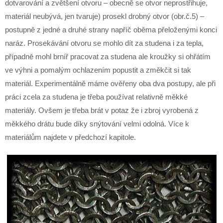
dotvarování a zvětšení otvoru – obecně se otvor neprostřihuje,
materiál neubývá, jen tvaruje) prosekl drobný otvor (obr.č.5) –
postupně z jedné a druhé strany napříč oběma přeloženými konci
naráz. Prosekávání otvoru se mohlo dít za studena i za tepla,
případně mohl brníř pracovat za studena ale kroužky si ohřátím
ve výhni a pomalým ochlazením popustit a změkčit si tak
materiál. Experimentálně máme ověřeny oba dva postupy, ale při
práci zcela za studena je třeba používat relativně měkké
materiály. Ovšem je třeba brát v potaz že i zbroj vyrobená z
měkkého drátu bude díky snýtování velmi odolná. Více k
materiálům najdete v předchozí kapitole.