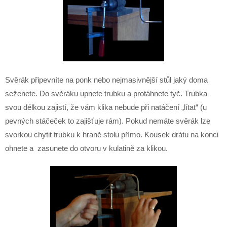
Svěrák připevníte na ponk nebo nejmasivnější stůl jaký doma
seženete. Do svěráku upnete trubku a protáhnete tyč. Trubka
svou délkou zajistí, že vám klika nebude při natáčení „lítat“ (u
pevných stáčeček to zajišťuje rám). Pokud nemáte svěrák lze
svorkou chytit trubku k hraně stolu přímo. Kousek drátu na konci
ohnete a zasunete do otvoru v kulatině za klikou.