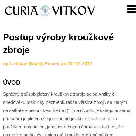
Skip
Curia
to
Vitkov
content
Postup výroby kroužkové
zbroje
by
Ladislav Tomič
|
Posted on
10. 12. 2010
ÚVOD
Správný způsob pletení kroužkové zbroje se od Antiky či
středověku prakticky nezměnil, takže většina zbrojí, se kterými
se setkáte v historickém šermu (film a divadlo je kategorie sama
pro sebe) je pletena stejně. Od originálů se však často liší
použitým materiálem, jeho povrchovou úpravou a faktem, že
dosud jen malá část z nich má kroužky spojené nýtkem,