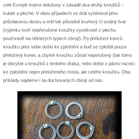
celé Evropě máme doloženy v zásadě dva druhy kroužků –
kulaté a ploché. V obou případech se drát vytahoval přes
průvlakovou desku a měl tak původně kruhový či oválný tvar
(výjimku tvoří nepřerušené kroužky vyseknuté z plechu
používaně na některých typech zbrojí). Po přeložení konců
kroužku přes sebe došlo ke zploštění a buď se zploštil pouze
přeložený konec a zbytek kroužku zůstal neporušený (tak tomu
je obvykle u kroužků z tenkého drátu), nebo došlo v jakési raznici
ke zploštění nejen přeloženého místa, ale celého kroužku. Oba
příklady najdeme i na dochovaných zbrojí od nás.