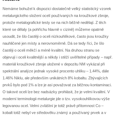
Nemáme bohužel k dispozici dostatečně velký statistický vzorek
metalurgického složení ocelí používaných na kroužkové zbroje,
protože metalografické testy se na nich běžně nedělají. Z těch
které se dělaly (a pohříchu hlavně v cizině) můžeme opatrně
usoudit, že šlo častěji o oceli nízkouhlíkové, často jsou kroužky
nauhličené jen místy a nerovnoměrně. Dá se tedy říci, že šlo
častěji o oceli měkčí a méně kvalitní. Na druhou stranu se
objevují i oceli kvalitnější a někdy i stěží uvěřitelné případy – např.
materiál kroužkové zbroje uložené v depozitu NM vykázal při
spektrální analýze jednak vysoké procento uhlíku – 1.44%, dále
1.46% Niklu, ale především unikátních 8% kobaltu. Zbývajících
prvků bylo pod 1% a lze je asi považovat za běžnou kontaminaci.
O takové oceli lze bez nadsázky prohlásit, že je velmi kvalitní. V
moderní terminologii metalurgie jde o tzv. vysokouhlíkovou výše
legovanou ocel. Velmi zvláštní je totiž právě přítomnost Co –
kobalt totiž nebyl ve středověku známý a používaný prvek a v