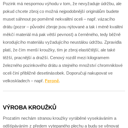
Pozink má nespornou výhodu v tom, že nevyžaduje údržbu, ale
pokud chcete zbroj co možná nejpodobnější originálům budete
muset sáhnout po poměrně nekvalitní oceli – např. vázacího
drátu (pozor – původní zbroje jsou nýtované a tak i méně kvalitní
měkčí materiál má pak větší pevnost) a černěného, tedy běžně
korodujícího materiálu vyžadujícího neustálou údržbu. Zpravidla
platí, že čím menší kroužky, tím je zbroj elastičtější, ale také
těžší, pracnější a dražší. Cenový rozdíl mezi kilogramem
železného pozinkového drátu a stejného množství chromniklové
oceli činí přibližně desetinásobek. Doporučuji nakupovat ve
velkoskladech – např.
Feroně
.
VÝROBA KROUŽKŮ
Prozatím nechám stranou kroužky vyráběné vysekáváním a
odštípáváním z předem vytepaného plechu a budu se věnovat