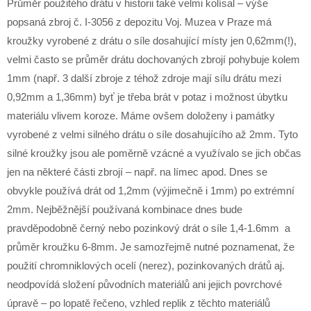
Průměr použitého drátu v historii také velmi kolísal – výše
popsaná zbroj č. I-3056 z depozitu Voj. Muzea v Praze má
kroužky vyrobené z drátu o síle dosahující místy jen 0,62mm(!),
velmi často se průměr drátu dochovaných zbrojí pohybuje kolem
1mm (např. 3 další zbroje z téhož zdroje mají sílu drátu mezi
0,92mm a 1,36mm) byť je třeba brát v potaz i možnost úbytku
materiálu vlivem koroze. Máme ovšem doloženy i památky
vyrobené z velmi silného drátu o síle dosahujícího až 2mm. Tyto
silné kroužky jsou ale poměrně vzácné a využívalo se jich občas
jen na některé části zbrojí – např. na límec apod. Dnes se
obvykle používá drát od 1,2mm (výjimečně i 1mm) po extrémní
2mm. Nejběžnější používaná kombinace dnes bude
pravděpodobně černý nebo pozinkový drát o síle 1,4-1.6mm a
průměr kroužku 6-8mm. Je samozřejmě nutné poznamenat, že
použití chromniklových ocelí (nerez), pozinkovaných drátů aj.
neodpovídá složení původních materiálů ani jejich povrchové
úpravě – po lopatě řečeno, vzhled replik z těchto materiálů