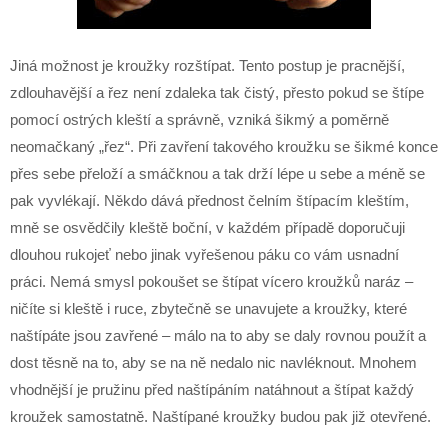
Jiná možnost je kroužky rozštípat. Tento postup je pracnější,
zdlouhavější a řez není zdaleka tak čistý, přesto pokud se štípe
pomocí ostrých kleští a správně, vzniká šikmý a poměrně
neomačkaný „řez“. Při zavření takového kroužku se šikmé konce
přes sebe přeloží a smáčknou a tak drží lépe u sebe a méně se
pak vyvlékají. Někdo dává přednost čelním štípacím kleštím,
mně se osvědčily kleště boční, v každém případě doporučuji
dlouhou rukojeť nebo jinak vyřešenou páku co vám usnadní
práci. Nemá smysl pokoušet se štípat vícero kroužků naráz –
ničíte si kleště i ruce, zbytečně se unavujete a kroužky, které
naštípáte jsou zavřené – málo na to aby se daly rovnou použít a
dost těsně na to, aby se na ně nedalo nic navléknout. Mnohem
vhodnější je pružinu před naštípáním natáhnout a štípat každý
kroužek samostatně. Naštípané kroužky budou pak již otevřené.