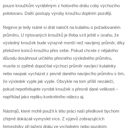
pouze kroužkům vyráběným z hotového drátu coby výchozího
polotovaru. Další postupy výroby kroužku doplním později.
Nejprve je tedy nutné si drát natočit na kulatinu o požadovaném
průměru. U nýtovaných kroužků je třeba vzít ještě v úvahu, že
výsledný kroužek bude výrazně menší než navíjený průměr, díky
přeložení konců kroužku přes sebe. Pokud chcete z nějakého
důvodu dosáhnout určitého přesného výsledného průměru,
musíte si zpětně dopočítat výchozí průměr navíjecí kulatinky
nebo naopak vycházet z pevně daného navíjecího průměru s tím,
že výsledek vyjde jak vyjde. Obvykle na tom příliš nezáleží,
pokud nepotřebujete vyrobit kroužek o přesně dané velikosti –
například jako repliku konkrétního nálezu aj.
Nástrojů, které mohli použít k této práci naši předkové bychom
zřejmě dokázali vymyslet více. Z výjevů zobrazujících
řemeslníky při tažení drátu ve vrcholném nebo pozdním