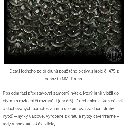
Detail jednoho ze tří druhů použitého pletiva zbroje č. 475 z
depozitu NM, Praha
Poslední fázi představoval samotný nýtek, který brníř vložil do
otvoru a rozklepl či rozmáčkl (obr.č.6). Z archeologických nálezů
a dochovaných památek známe celkem dva základní druhy
nýtků – nýtky válcové, vyrobené z drátu a nýtky čtverhranné –
tedy v podstatě jakési klínky.