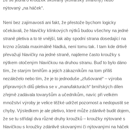
nýtovaný „na háček“.
Není bez zajímavosti ani fakt, že přestože bychom logicky
očekávali, že hlavičky klínkových nýtků budou všechny na jedné
straně pletiva a to té vnější, tak aby spodní strana dosedající na
krzno zůstala maximálně hladká, není tomu tak. I tam kde drtivě
převažují hlavičky na jedné straně, najdeme často kroužky s
nýtkem otočeným hlavičkou na druhou stranu. Buď to bylo dáno
tím, že starým brnířům a jejich zákazníkům na tom příliš
nezáleželo nebo tím, že je to jednoduše „zfušované“ – výroba
přípravných dílů pletiva se v „manufakturách“ brnířských dílen
zřejmě zadávala tovaryšům a učedníkům, navíc při velkém
množství výroby je velice těžké udržet pozornost a nedopustit se
chyby. Výsledkem je ale pletivo, které může zdánlivě budit dojem,
že se tu střídají dva různé druhy kroužků – kroužky nýtované s
hlavičkou s kroužky zdánlivě skovanými či nýtovanými na háček