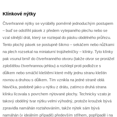
Klínkové nýtky
Čtverhranné nýtky se vyráběly poměrně jednoduchým postupem
– buď se odstřihl pásek z předem vytepaného plechu nebo se
vzal silnější drát, který se roztepal do pásku obdélného průřezu.
Tento plochý pásek se postupně šikmo – sekáčem nebo nůžkami
na plech rozsekal na miniaturní trojúhelníčky – klínky. Tyto klínky
pak vsunul brníř do čtverhranného otvoru (takže otvor se prorážel
zploštělou čtverhrannou jehlou) a rozklepl proti podložce s
důlkem nebo smáčkl kleštěmi které měly jednu stranu kleštin
rovnou a druhou s důlkem. Tím vznikla na jedné straně oblá
hlavička, podobně jako u nýtku z drátu, zatímco druhá strana
klínku lícovala s povrchem nýtované plochy. Technicky vzato je
takový obdélný tvar nýtku velmi výhodný, protože kroužek bývá
zpravidla namáhán roztahováním, takže nýtek sám bývá
namáhán (v ideálním případě) především střihem, popřípadě i na