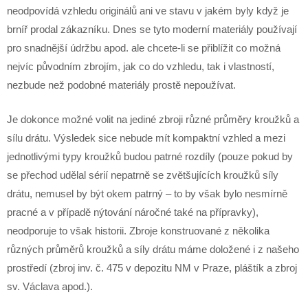
neodpovídá vzhledu originálů ani ve stavu v jakém byly když je
brníř prodal zákazníku. Dnes se tyto moderní materiály používají
pro snadnější údržbu apod. ale chcete-li se přiblížit co možná
nejvíc původním zbrojím, jak co do vzhledu, tak i vlastností,
nezbude než podobné materiály prostě nepoužívat.
Je dokonce možné volit na jediné zbroji různé průměry kroužků a
sílu drátu. Výsledek sice nebude mít kompaktní vzhled a mezi
jednotlivými typy kroužků budou patrné rozdíly (pouze pokud by
se přechod udělal sérií nepatrně se zvětšujících kroužků síly
drátu, nemusel by být okem patrný – to by však bylo nesmírně
pracné a v případě nýtování náročné také na přípravky),
neodporuje to však historii. Zbroje konstruované z několika
různých průměrů kroužků a síly drátu máme doložené i z našeho
prostředí (zbroj inv. č. 475 v depozitu NM v Praze, pláštík a zbroj
sv. Václava apod.).