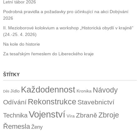
Letní tábor 2026
Podrobná pravidla a požadavky pro účinkující na akci Dobývání
2026
II. Mezioborové kolokvium a workshop „Historická obydlí v krajině“
(24.-25. 4. 2026)
Na kole do historie
Za tesařským řemeslem do Libereckého kraje
ŠTÍTKY
Každodennost
Návody
Jídlo
Kronika
Děti
Rekonstrukce
Odívání
Stavebnictví
Vojenství
Zbroje
Zbraně
Technika
Víra
Řemesla
Ženy