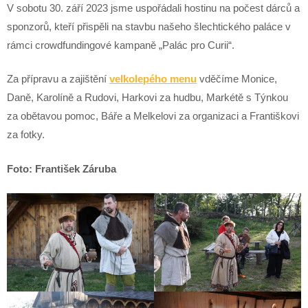
V sobotu 30. září 2023 jsme uspořádali hostinu na počest dárců a
sponzorů, kteří přispěli na stavbu našeho šlechtického paláce v
rámci crowdfundingové kampaně „Palác pro Curii“.
Za přípravu a zajištění
velkolepého menu
vděčíme Monice,
Daně, Karolíně a Rudovi, Harkovi za hudbu, Markétě s Týnkou
za obětavou pomoc, Báře a Melkelovi za organizaci a Františkovi
za fotky.
Foto: František Záruba