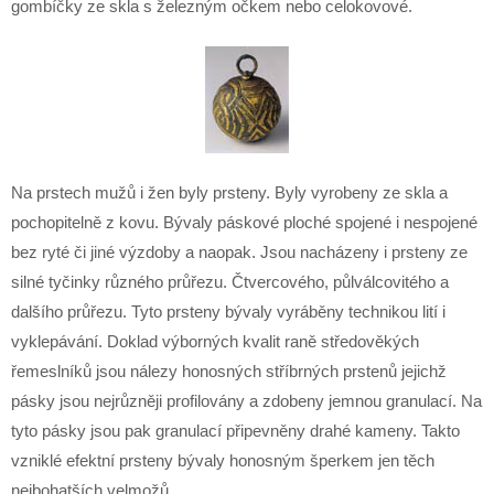
gombíčky ze skla s železným očkem nebo celokovové.
Na prstech mužů i žen byly prsteny. Byly vyrobeny ze skla a
pochopitelně z kovu. Bývaly páskové ploché spojené i nespojené
bez ryté či jiné výzdoby a naopak. Jsou nacházeny i prsteny ze
silné tyčinky různého průřezu. Čtvercového, půlválcovitého a
dalšího průřezu. Tyto prsteny bývaly vyráběny technikou lití i
vyklepávání. Doklad výborných kvalit raně středověkých
řemeslníků jsou nálezy honosných stříbrných prstenů jejichž
pásky jsou nejrůzněji profilovány a zdobeny jemnou granulací. Na
tyto pásky jsou pak granulací připevněny drahé kameny. Takto
vzniklé efektní prsteny bývaly honosným šperkem jen těch
nejbohatších velmožů.