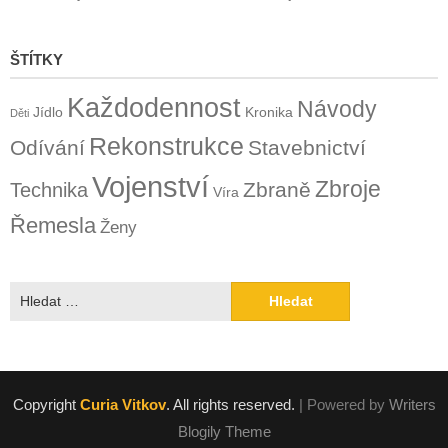
ŠTÍTKY
Každodennost
Návody
Jídlo
Kronika
Děti
Rekonstrukce
Odívání
Stavebnictví
Vojenství
Zbroje
Zbraně
Technika
Víra
Řemesla
Ženy
Vyhledávání
Copyright
Curia Vitkov
. All rights reserved.
| Powered by
Writers
Blogily Theme