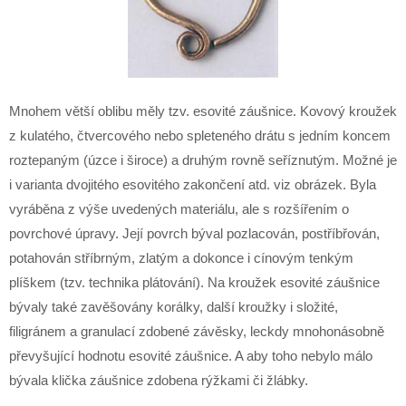
Mnohem větší oblibu měly tzv. esovité záušnice. Kovový kroužek
z kulatého, čtvercového nebo spleteného drátu s jedním koncem
roztepaným (úzce i široce) a druhým rovně seříznutým. Možné je
i varianta dvojitého esovitého zakončení atd. viz obrázek. Byla
vyráběna z výše uvedených materiálu, ale s rozšířením o
povrchové úpravy. Její povrch býval pozlacován, postříbřován,
potahován stříbrným, zlatým a dokonce i cínovým tenkým
plíškem (tzv. technika plátování). Na kroužek esovité záušnice
bývaly také zavěšovány korálky, další kroužky i složité,
filigránem a granulací zdobené závěsky, leckdy mnohonásobně
převyšující hodnotu esovité záušnice. A aby toho nebylo málo
bývala klička záušnice zdobena rýžkami či žlábky.