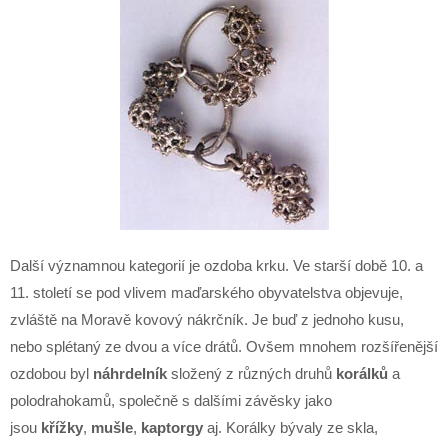
Další významnou kategorií je ozdoba krku. Ve starší době 10. a
11. století se pod vlivem maďarského obyvatelstva objevuje,
zvláště na Moravě kovový nákrčník. Je buď z jednoho kusu,
nebo splétaný ze dvou a více drátů. Ovšem mnohem rozšířenější
ozdobou byl
náhrdelník
složený z různých druhů
korálků
a
polodrahokamů, společně s dalšími závěsky jako
jsou
křížky
,
mušle
,
kaptorgy
aj. Korálky bývaly ze skla,