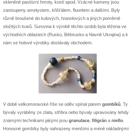
skleněné pastózní hmoty, kostí apod. Vzácné kameny jsou
zastoupeny ametystem, křišťálem, fluoritem a dalšími. Byly
různě broušené do kulových, hranolových a jiných poměrně
složitých tvarů. Surovina k výrobě těchto ozdob byla těžena ve
východních oblastech (Rusko, Bělorusko a hlavně Ukrajina) a k
nám se hotové výrobky dostávaly obchodem.
V době velkomoravské říše se oděv spínal párem
gombíků
. Ty
bývaly vyráběny ze zlata, stříbra nebo bývaly upravovány tehdy
známými technikami jakými jsou
granulace
,
filigrán
a
niello
.
Honosné gombíky byly nahrazeny menšími a méně nákladnými