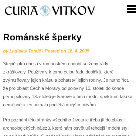
Skip
Curia
to
Vitkov
content
Románské šperky
by
Ladislav Tomič
|
Posted on
16. 4. 2005
Stejně jako dnes i v románském období se ženy rády
zkrášlovaly. Používaly k tomu celou řadu doplňků, které
zvýrazňovaly jejich krásu a bohatství jejich rodiny. Je nutno říct,
že pro oblast Čech a Moravy od poloviny 10. století do konce
první poloviny 13. století je tvarové a tím i módní spektrum takřka
neměnné a jen pomalu podléhá vnějším vlivům.
Pro poznání této stránky všedního života je třeba jít do oblasti
archeologických nálezů, které nám osvětlují tehdejší módní styl