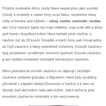
Protože svobodné dívky nosily hlavu nepokrytou, jako symbol
čistoty a svobody a vdané ženy svou hlavu, respektive vlasy
měly schovány pod šátkem –
závoj
,
zavitie
,
zavinutie
,
rouška
atd. čímž vlasový šperk byl málo viditelný, mají malé děti a dívky
pod hranicí dospělosti kolem hlavy bohaté série záušnic a
náušnic (až do 20 kusů). Dospělé a starší ženy pak mívají jednu
až čtyři záušnice u hlavy pravidelně rozloženy. Esovité záušnice
byly produktem vyráběným místními šperkaři. Esovitá záušnice
je pro období románské výhradně slovanským šperkem.
Mimo jednoduché esovité záušnice se objevují i složitější
záušnice zdobené granulací a filigránem, které byly vyráběny
převážně v západní oblasti (Durynsko a Sasko) a k nám se
dostaly buď obchodem nebo jako kořist. Jejich počet je proti
esovitým záušnicím minimální a tím nevýznamný.