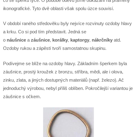
co se šperků týče. O podobě oděvu jsme odkázání na prameny
ikonografické. Tyto dvě oblasti však spolu úzce souvisí.
V období raného středověku byly nejvíce rozvinuty ozdoby hlavy
a krku. Co si pod tím představit. Jedná se
o
náušnice
a
záušnice
,
korálky
,
kaptorgy
,
nákrčníky
atd.
Ozdoby rukou a zápěstí tvoří samostatnou skupinu.
Podívejme se blíže na ozdoby hlavy. Základním šperkem byla
záušnice, prostý kroužek z bronzu, stříbra, mědi, ale i olova,
zinku, zlata, a jiných dostupných materiálů (např. železo). Ač
jednoduchý výrobou, nebyl příliš oblíben. Pokročilejší variantou je
záušnice s očkem.