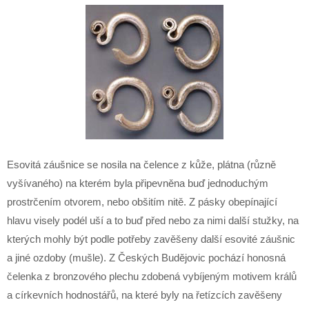
Esovitá záušnice se nosila na čelence z kůže, plátna (různě
vyšívaného) na kterém byla připevněna buď jednoduchým
prostrčením otvorem, nebo obšitím nitě. Z pásky obepínající
hlavu visely podél uší a to buď před nebo za nimi další stužky, na
kterých mohly být podle potřeby zavěšeny další esovité záušnic
a jiné ozdoby (mušle). Z Českých Budějovic pochází honosná
čelenka z bronzového plechu zdobená vybíjeným motivem králů
a církevních hodnostářů, na které byly na řetízcích zavěšeny