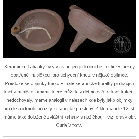
Keramické kahánky byly vlastně jen jednoduché mističky, někdy
opatřené „hubičkou“ pro uchycení knotu v nějaké objímce.
Přestože se objímky knotu – malé keramické korálky přidržující
knot v hubičce kahanu, které můžete vidět na naší rekonstrukci –
nedochovaly, máme analogii v nálezech kde byly jako objímky
pro držení knotu použity keramické přesleny. Z Normandie 12. st.
máme také doložené zvláštní kahany s nožičkou – viz. pravý obr.
Curia Vitkov.