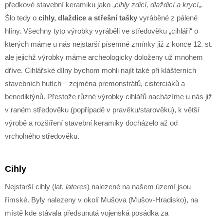
předkové stavební keramiku jako „
cihly zdicí, dlaždicí a krycí
„.
Šlo tedy o
cihly, dlaždice a střešní tašky
vyráběné z pálené
hlíny. Všechny tyto výrobky vyráběli ve středověku „cihláři“ o
kterých máme u nás nejstarší písemné zmínky již z konce 12. st.
ale jejichž výrobky máme archeologicky doloženy už mnohem
dříve. Cihlářské dílny bychom mohli najít také při klášterních
stavebních hutích – zejména premonstrátů, cisterciáků a
benediktýnů. Přestože různé výrobky cihlářů nacházíme u nás již
v raném středověku (popřípadě v pravěku/starověku), k větší
výrobě a rozšíření stavební keramiky docházelo až od
vrcholného středověku.
Cihly
Nejstarší cihly (lat.
lateres
) nalezené na našem území jsou
římské. Byly nalezeny v okolí Mušova (Mušov-Hradisko), na
místě kde stávala předsunutá vojenská posádka za