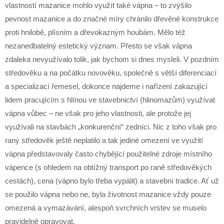
vlastností mazanice mohlo využít také vápna – to zvýšilo
pevnost mazanice a do značné míry chránilo dřevěné konstrukce
proti hnilobě, plísním a dřevokazným houbám. Mělo též
nezanedbatelný estetický význam. Přesto se však vápna
zdaleka nevyužívalo tolik, jak bychom si dnes mysleli. V pozdním
středověku a na počátku novověku, společně s větší diferenciací
a specializací řemesel, dokonce najdeme i nařízení zakazující
lidem pracujícím s hlínou ve stavebnictví (hlinomazům) využívat
vápna vůbec – ne však pro jeho vlastnosti, ale protože jej
využívali na stavbách „konkurenční“ zedníci. Nic z toho však pro
raný středověk ještě neplatilo a tak jediné omezení ve využití
vápna představovaly často chybějící použitelné zdroje místního
vápence (s ohledem na obtížný transport po raně středověkých
cestách), cena (vápno bylo třeba vypálit) a stavební tradice. Ať už
se použilo vápna nebo ne, byla životnost mazanice vždy pouze
omezená a vymazávání, alespoň svrchních vrstev se muselo
pravidelně opravovat.