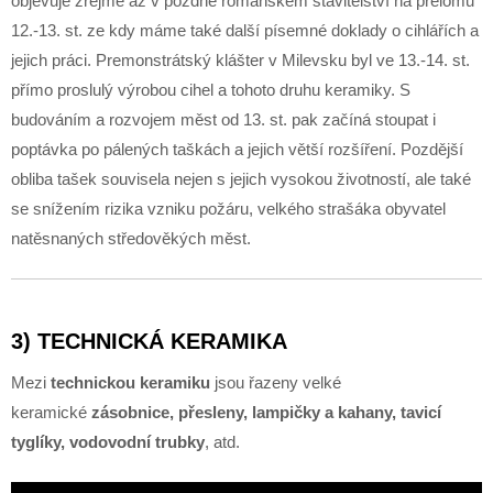
objevuje zřejmě až v pozdně románském stavitelství na přelomu
12.-13. st. ze kdy máme také další písemné doklady o cihlářích a
jejich práci. Premonstrátský klášter v Milevsku byl ve 13.-14. st.
přímo proslulý výrobou cihel a tohoto druhu keramiky. S
budováním a rozvojem měst od 13. st. pak začíná stoupat i
poptávka po pálených taškách a jejich větší rozšíření. Pozdější
obliba tašek souvisela nejen s jejich vysokou životností, ale také
se snížením rizika vzniku požáru, velkého strašáka obyvatel
natěsnaných středověkých měst.
3) TECHNICKÁ KERAMIKA
Mezi
technickou keramiku
jsou řazeny velké
keramické
zásobnice, přesleny, lampičky a kahany, tavicí
tyglíky, vodovodní trubky
, atd.