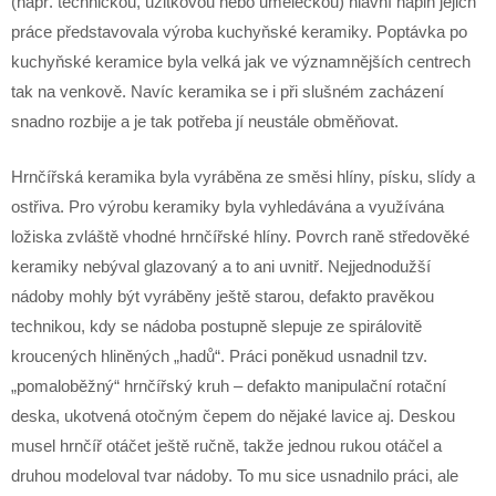
(např. technickou, užitkovou nebo uměleckou) hlavní náplň jejich
práce představovala výroba kuchyňské keramiky. Poptávka po
kuchyňské keramice byla velká jak ve významnějších centrech
tak na venkově. Navíc keramika se i při slušném zacházení
snadno rozbije a je tak potřeba jí neustále obměňovat.
Hrnčířská keramika byla vyráběna ze směsi hlíny, písku, slídy a
ostřiva. Pro výrobu keramiky byla vyhledávána a využívána
ložiska zvláště vhodné hrnčířské hlíny. Povrch raně středověké
keramiky nebýval glazovaný a to ani uvnitř. Nejjednodužší
nádoby mohly být vyráběny ještě starou, defakto pravěkou
technikou, kdy se nádoba postupně slepuje ze spirálovitě
kroucených hliněných „hadů“. Práci poněkud usnadnil tzv.
„pomaloběžný“ hrnčířský kruh – defakto manipulační rotační
deska, ukotvená otočným čepem do nějaké lavice aj. Deskou
musel hrnčíř otáčet ještě ručně, takže jednou rukou otáčel a
druhou modeloval tvar nádoby. To mu sice usnadnilo práci, ale