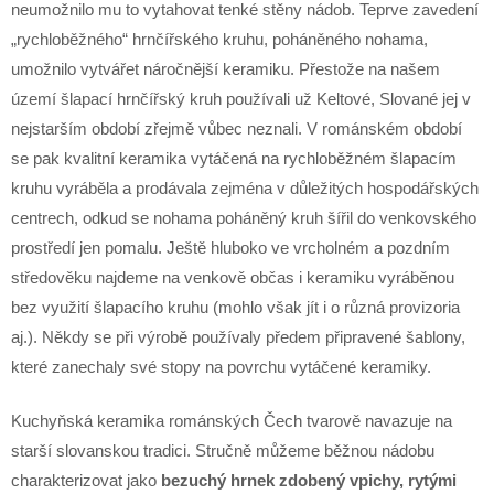
neumožnilo mu to vytahovat tenké stěny nádob. Teprve zavedení
„rychloběžného“ hrnčířského kruhu, poháněného nohama,
umožnilo vytvářet náročnější keramiku. Přestože na našem
území šlapací hrnčířský kruh používali už Keltové, Slované jej v
nejstarším období zřejmě vůbec neznali. V románském období
se pak kvalitní keramika vytáčená na rychloběžném šlapacím
kruhu vyráběla a prodávala zejména v důležitých hospodářských
centrech, odkud se nohama poháněný kruh šířil do venkovského
prostředí jen pomalu. Ještě hluboko ve vrcholném a pozdním
středověku najdeme na venkově občas i keramiku vyráběnou
bez využití šlapacího kruhu (mohlo však jít i o různá provizoria
aj.). Někdy se při výrobě používaly předem připravené šablony,
které zanechaly své stopy na povrchu vytáčené keramiky.
Kuchyňská keramika románských Čech tvarově navazuje na
starší slovanskou tradici. Stručně můžeme běžnou nádobu
charakterizovat jako
bezuchý hrnek zdobený vpichy, rytými