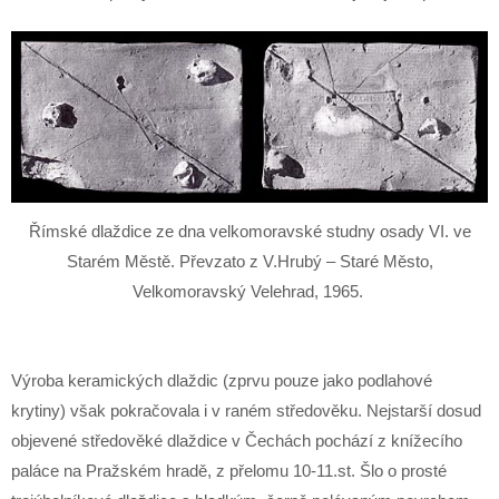
Římské dlaždice ze dna velkomoravské studny osady VI. ve
Starém Městě. Převzato z V.Hrubý – Staré Město,
Velkomoravský Velehrad, 1965.
Výroba keramických dlaždic (zprvu pouze jako podlahové
krytiny) však pokračovala i v raném středověku. Nejstarší dosud
objevené středověké dlaždice v Čechách pochází z knížecího
paláce na Pražském hradě, z přelomu 10-11.st. Šlo o prosté