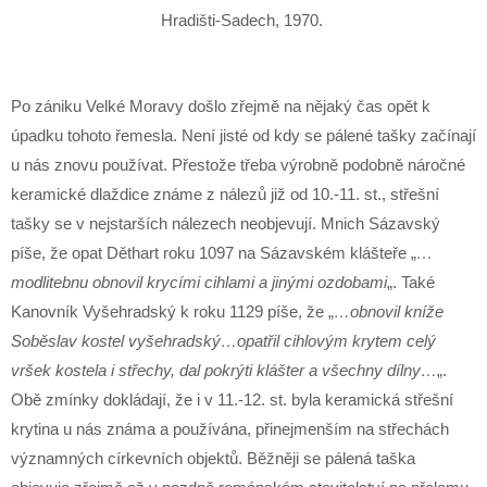
Hradišti-Sadech, 1970.
Po zániku Velké Moravy došlo zřejmě na nějaký čas opět k
úpadku tohoto řemesla. Není jisté od kdy se pálené tašky začínají
u nás znovu používat. Přestože třeba výrobně podobně náročné
keramické dlaždice známe z nálezů již od 10.-11. st., střešní
tašky se v nejstarších nálezech neobjevují. Mnich Sázavský
píše, že opat Děthart roku 1097 na Sázavském klášteře „
…
modlitebnu obnovil krycími cihlami a jinými ozdobami
„. Také
Kanovník Vyšehradský k roku 1129 píše, že „
…obnovil kníže
Soběslav kostel vyšehradský…opatřil cihlovým krytem celý
vršek kostela i střechy, dal pokrýti klášter a všechny dílny…
„.
Obě zmínky dokládají, že i v 11.-12. st. byla keramická střešní
krytina u nás známa a používána, přinejmenším na střechách
významných církevních objektů. Běžněji se pálená taška