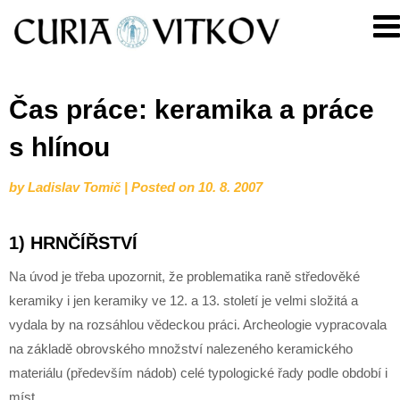
Skip
Curia
to
Vitkov
content
Čas práce: keramika a práce
s hlínou
by
Ladislav Tomič
|
Posted on
10. 8. 2007
1) HRNČÍŘSTVÍ
Na úvod je třeba upozornit, že problematika raně středověké
keramiky i jen keramiky ve 12. a 13. století je velmi složitá a
vydala by na rozsáhlou vědeckou práci. Archeologie vypracovala
na základě obrovského množství nalezeného keramického
materiálu (především nádob) celé typologické řady podle období i
míst.