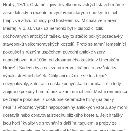
Hrubý, 1970). Ostatně z jiných velkomoravských staveb máme
zase doklady o recentním využívání starých římských cihel
(např. ve zdivu rotundy pod kostelem sv. Michala ve Starém
Městě). V 9. st. však už nemohlo být k dispozici tolik
dochovaných antických tašek, aby to stačilo pokrýt požadavky
stavebníků velkomoravských kostelů. Proto se tamní řemeslníci
pokoušeli s různým úspěchem původní antické vzory
napodobovat. Asi 100m od zkoumaného kostela v Uherském
Hradišti-Sadech byla nalezena keramická pec s pozůstatky
výpalu střešních tašek. Cihly ani dlaždice se tu zřejmě
nevypalovaly, zato se tu našla kuchyňská keramika – šlo tedy
zřejmě o pokusy hrnčířů než o zařízení cihlářů. Místní řemeslníci
se zřejmě pokoušeli z dostupné keramické hlíny (na tašky
nepříliš vhodné) vyrobit napodobeniny antických vzorů, aby mohli
dostavět nebo opravovat střechu blízkého kostela. Jejich tašky
jsou horší kvality ve srovnání s dalšími tagulemi a prejzy ze
střechy kostela, navíc nemají ani háček ani otvory pro uchycení,