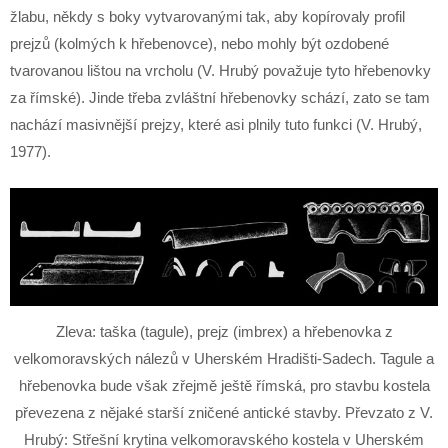
žlabu, někdy s boky vytvarovanými tak, aby kopírovaly profil
prejzů (kolmých k hřebenovce), nebo mohly být ozdobené
tvarovanou lištou na vrcholu (V. Hrubý považuje tyto hřebenovky
za římské). Jinde třeba zvláštní hřebenovky schází, zato se tam
nachází masivnější prejzy, které asi plnily tuto funkci (V. Hrubý,
1977).
Zleva: taška (tagule), prejz (imbrex) a hřebenovka z
velkomoravských nálezů v Uherském Hradišti-Sadech. Tagule a
hřebenovka bude však zřejmě ještě římská, pro stavbu kostela
převezena z nějaké starší zničené antické stavby. Převzato z V.
Hrubý: Střešní krytina velkomoravského kostela v Uherském