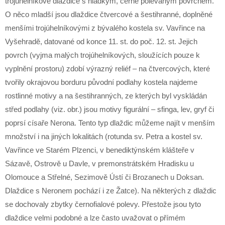
trojúhelníkové dlaždice s hladkým, černě polévaným povrchem.
O něco mladší jsou dlaždice čtvercové a šestihranné, doplněné
menšími trojúhelníkovými z bývalého kostela sv. Vavřince na
Vyšehradě, datované od konce 11. st. do poč. 12. st. Jejich
povrch (vyjma malých trojúhelníkových, sloužících pouze k
vyplnění prostoru) zdobí výrazný reliéf – na čtvercových, které
tvořily okrajovou borduru původní podlahy kostela najdeme
rostlinné motivy a na šestihranných, ze kterých byl vyskládán
střed podlahy (viz. obr.) jsou motivy figurální – sfinga, lev, gryf či
poprsí císaře Nerona. Tento typ dlaždic můžeme najít v menším
množství i na jiných lokalitách (rotunda sv. Petra a kostel sv.
Vavřince ve Starém Plzenci, v benediktýnském klášteře v
Sázavě, Ostrově u Davle, v premonstrátském Hradisku u
Olomouce a Střelné, Sezimově Ústí či Brozanech u Doksan.
Dlaždice s Neronem pochází i ze Žatce). Na některých z dlaždic
se dochovaly zbytky černofialové polevy. Přestože jsou tyto
dlaždice velmi podobné a lze často uvažovat o přímém