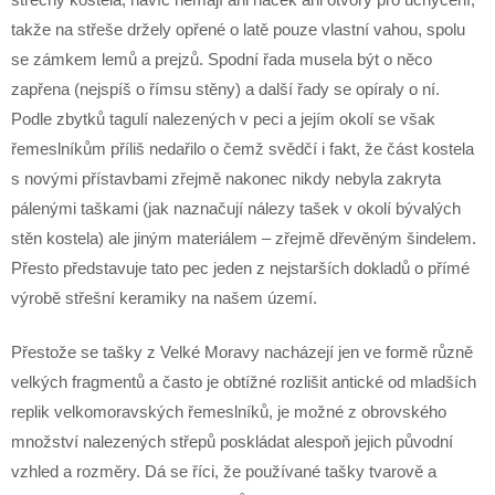
takže na střeše držely opřené o latě pouze vlastní vahou, spolu
se zámkem lemů a prejzů. Spodní řada musela být o něco
zapřena (nejspíš o římsu stěny) a další řady se opíraly o ní.
Podle zbytků tagulí nalezených v peci a jejím okolí se však
řemeslníkům příliš nedařilo o čemž svědčí i fakt, že část kostela
s novými přístavbami zřejmě nakonec nikdy nebyla zakryta
pálenými taškami (jak naznačují nálezy tašek v okolí bývalých
stěn kostela) ale jiným materiálem – zřejmě dřevěným šindelem.
Přesto představuje tato pec jeden z nejstarších dokladů o přímé
výrobě střešní keramiky na našem území.
Přestože se tašky z Velké Moravy nacházejí jen ve formě různě
velkých fragmentů a často je obtížné rozlišit antické od mladších
replik velkomoravských řemeslníků, je možné z obrovského
množství nalezených střepů poskládat alespoň jejich původní
vzhled a rozměry. Dá se říci, že používané tašky tvarově a