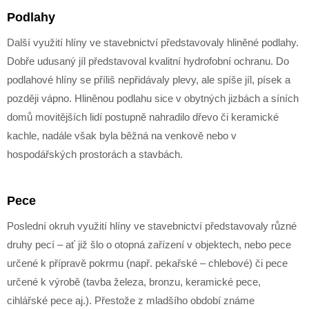
Podlahy
Další využití hlíny ve stavebnictví představovaly hliněné podlahy.
Dobře udusaný jíl představoval kvalitní hydrofobní ochranu. Do
podlahové hlíny se příliš nepřidávaly plevy, ale spíše jíl, písek a
později vápno. Hliněnou podlahu sice v obytných jizbách a síních
domů movitějších lidí postupně nahradilo dřevo či keramické
kachle, nadále však byla běžná na venkově nebo v
hospodářských prostorách a stavbách.
Pece
Poslední okruh využití hlíny ve stavebnictví představovaly různé
druhy pecí – ať již šlo o otopná zařízení v objektech, nebo pece
určené k přípravě pokrmu (např. pekařské – chlebové) či pece
určené k výrobě (tavba železa, bronzu, keramické pece,
cihlářské pece aj.). Přestože z mladšího období známe