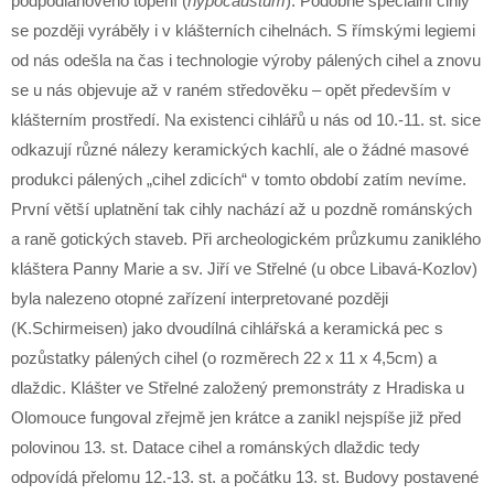
podpodlahového topení (
hypocaustum
). Podobné speciální cihly
se později vyráběly i v klášterních cihelnách. S římskými legiemi
od nás odešla na čas i technologie výroby pálených cihel a znovu
se u nás objevuje až v raném středověku – opět především v
klášterním prostředí. Na existenci cihlářů u nás od 10.-11. st. sice
odkazují různé nálezy keramických kachlí, ale o žádné masové
produkci pálených „cihel zdicích“ v tomto období zatím nevíme.
První větší uplatnění tak cihly nachází až u pozdně románských
a raně gotických staveb. Při archeologickém průzkumu zaniklého
kláštera Panny Marie a sv. Jiří ve Střelné (u obce Libavá-Kozlov)
byla nalezeno otopné zařízení interpretované později
(K.Schirmeisen) jako dvoudílná cihlářská a keramická pec s
pozůstatky pálených cihel (o rozměrech 22 x 11 x 4,5cm) a
dlaždic. Klášter ve Střelné založený premonstráty z Hradiska u
Olomouce fungoval zřejmě jen krátce a zanikl nejspíše již před
polovinou 13. st. Datace cihel a románských dlaždic tedy
odpovídá přelomu 12.-13. st. a počátku 13. st. Budovy postavené