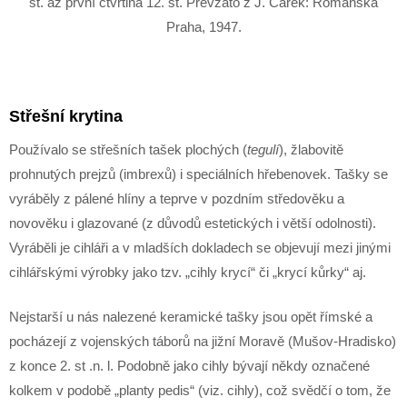
st. až první čtvrtina 12. st. Převzato z J. Čarek: Románská
Praha, 1947.
Střešní krytina
Používalo se střešních tašek plochých (
tegulí
), žlabovitě
prohnutých prejzů (imbrexů) i speciálních hřebenovek. Tašky se
vyráběly z pálené hlíny a teprve v pozdním středověku a
novověku i glazované (z důvodů estetických i větší odolnosti).
Vyráběli je cihláři a v mladších dokladech se objevují mezi jinými
cihlářskými výrobky jako tzv. „cihly krycí“ či „krycí kůrky“ aj.
Nejstarší u nás nalezené keramické tašky jsou opět římské a
pocházejí z vojenských táborů na jižní Moravě (Mušov-Hradisko)
z konce 2. st .n. l. Podobně jako cihly bývají někdy označené
kolkem v podobě „planty pedis“ (viz. cihly), což svědčí o tom, že