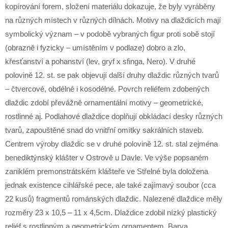
kopírování forem, složení materiálu dokazuje, že byly vyráběny
na různých místech v různých dílnách. Motivy na dlaždicích mají
symbolický význam – v podobě vybraných figur proti sobě stojí
(obrazně i fyzicky – umístěním v podlaze) dobro a zlo,
křesťanství a pohanství (lev, gryf x sfinga, Nero). V druhé
polovině 12. st. se pak objevují další druhy dlaždic různých tvarů
– čtvercové, obdélné i kosodélné. Povrch reliéfem zdobených
dlaždic zdobí převážně ornamentální motivy – geometrické,
rostlinné aj. Podlahové dlaždice doplňují obkládací desky různých
tvarů, zapouštěné snad do vnitřní omítky sakrálních staveb.
Centrem výroby dlaždic se v druhé polovině 12. st. stal zejména
benediktýnský klášter v Ostrově u Davle. Ve výše popsaném
zaniklém premonstrátském klášteře ve Střelné byla doložena
jednak existence cihlářské pece, ale také zajímavý soubor (cca
22 kusů) fragmentů románských dlaždic. Nalezené dlaždice měly
rozměry 23 x 10,5 – 11 x 4,5cm. Dlaždice zdobil nízký plastický
reliéf s rostlinným a geometrickým ornamentem. Barva