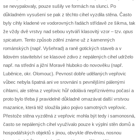
se nevypalovaly, pouze sušily ve formách na slunci. Po
důkladném vysušení se pak z těchto cihel vyzdila stěna. Často
byly cihly kladené ve vodorovných řadách střídavě ze šikma, tak
že vždy dvě vrstvy nad sebou vytváří klasovitý vzor – tzv.
opus
spicatum.
Tento způsob zdění známe už z kamenných
románských (např. Vyšehrad) a raně gotických staveb a v
lidovém stavitelství se klasové zdivo z nepálených cihel udrželo
např. na střední a jižní Moravě hluboko do novověku (např.
Luběnice, okr. Olomouc). Pevnost dobře udělaných vepřovic
vůbec nebyla špatná ani ve srovnání s pevnějšími pálenými
cihlami, ale stěna z vepřovic hůř odolává nepříznivému počasí a
proto bylo třeba jí pravidelně důkladně omazávat další vrstvou
mazanice, která též sloužila jako pojivo samotných vepřovic.
Přestože stěna vyzděná z vepřovic mohla být tedy i samonosná,
často se nepálených cihel využívalo pouze k výplní stěn domů a
hospodářských objektů s jinou, obvykle dřevěnou, nosnou