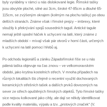
byly vyráběny v rámci u nás dislokované legie. Římské tašky
jsou obvykle ploché, silné asi 3cm, široké 47-85cm a dlouhé 65-
115cm, se zvýšeným okrajem (kolmým na plochu tašky) po obou
delších stranách. Známe však i římské prejzy – imbrexy, které
sloužily k překrývání spojů sousedních tagulí. Antické tagule
nemají ještě spodní háček k uchycení na latě, který známe z
mladších období – mívají však pár otvorů v horní části, určených
k uchycení na latě pomocí hřebů aj.
Po odchodu legionářů a zániku Západořímské říše se u nás
pálená taška objevuje na čas znovu – ve velkomoravském
období, jako krytina kostelních střech. V mnoha případech na
různých lokalitách šlo zřejmě o recentní využití dochovaných
keramických střešních tašek a dalších prvků dovezených na
sever ze střech opuštěných římských objektů. Tyto římské tašky
sice nejsou kolkované jako cihly, ale dají se někdy identifikovat
podle kvality materiálu, výpalu a tzv. „prstových značek“ (V.