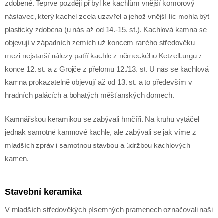
zdobené. Teprve později přibyl ke kachlům vnější komorový
nástavec, který kachel zcela uzavřel a jehož vnější líc mohla být
plasticky zdobena (u nás až od 14.-15. st.). Kachlová kamna se
objevují v západních zemích už koncem raného středověku –
mezi nejstarší nálezy patří kachle z německého Ketzelburgu z
konce 12. st. a z Grojče z přelomu 12./13. st. U nás se kachlová
kamna prokazatelně objevují až od 13. st. a to především v
hradních palácích a bohatých měšťanských domech.
Kamnářskou keramikou se zabývali hrnčíři. Na kruhu vytáčeli
jednak samotné kamnové kachle, ale zabývali se jak víme z
mladších zpráv i samotnou stavbou a údržbou kachlových
kamen.
Stavební keramika
V mladších středověkých písemných pramenech označovali naši