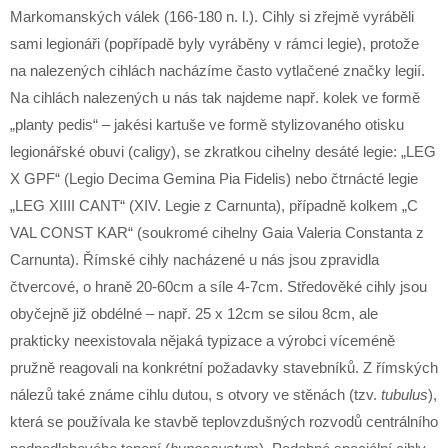
Markomanských válek (166-180 n. l.). Cihly si zřejmě vyráběli
sami legionáři (popřípadě byly vyráběny v rámci legie), protože
na nalezených cihlách nacházíme často vytlačené značky legií.
Na cihlách nalezených u nás tak najdeme např. kolek ve formě
„planty pedis“ – jakési kartuše ve formě stylizovaného otisku
legionářské obuvi (caligy), se zkratkou cihelny desáté legie: „LEG
X GPF“ (Legio Decima Gemina Pia Fidelis) nebo čtrnácté legie
„LEG XIIII CANT“ (XIV. Legie z Carnunta), případně kolkem „C
VAL CONST KAR“ (soukromé cihelny Gaia Valeria Constanta z
Carnunta). Římské cihly nacházené u nás jsou zpravidla
čtvercové, o hraně 20-60cm a síle 4-7cm. Středověké cihly jsou
obyčejně již obdélné – např. 25 x 12cm se silou 8cm, ale
prakticky neexistovala nějaká typizace a výrobci víceméně
pružně reagovali na konkrétní požadavky stavebníků. Z římských
nálezů také známe cihlu dutou, s otvory ve stěnách (tzv.
tubulus
),
která se používala ke stavbě teplovzdušných rozvodů centrálního