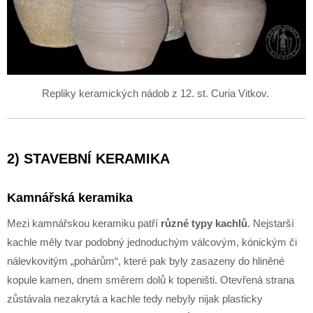
Repliky keramických nádob z 12. st. Curia Vitkov.
2) STAVEBNÍ KERAMIKA
Kamnářská keramika
Mezi kamnářskou keramiku patří
různé typy kachlů
. Nejstarší
kachle měly tvar podobný jednoduchým válcovým, kónickým či
nálevkovitým „pohárům“, které pak byly zasazeny do hliněné
kopule kamen, dnem směrem dolů k topeništi. Otevřená strana
zůstávala nezakrytá a kachle tedy nebyly nijak plasticky