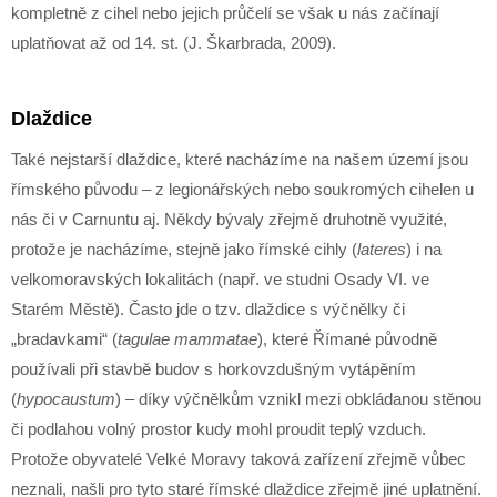
kompletně z cihel nebo jejich průčelí se však u nás začínají
uplatňovat až od 14. st. (J. Škarbrada, 2009).
Dlaždice
Také nejstarší dlaždice, které nacházíme na našem území jsou
římského původu – z legionářských nebo soukromých cihelen u
nás či v Carnuntu aj. Někdy bývaly zřejmě druhotně využité,
protože je nacházíme, stejně jako římské cihly (
lateres
) i na
velkomoravských lokalitách (např. ve studni Osady VI. ve
Starém Městě). Často jde o tzv. dlaždice s výčnělky či
„bradavkami“ (
tagulae mammatae
), které Římané původně
používali při stavbě budov s horkovzdušným vytápěním
(
hypocaustum
) – díky výčnělkům vznikl mezi obkládanou stěnou
či podlahou volný prostor kudy mohl proudit teplý vzduch.
Protože obyvatelé Velké Moravy taková zařízení zřejmě vůbec
neznali, našli pro tyto staré římské dlaždice zřejmě jiné uplatnění.