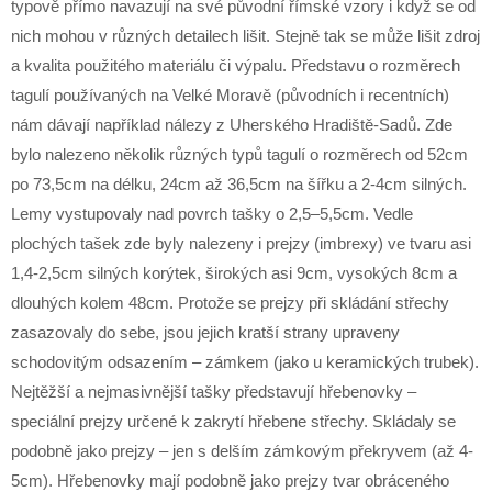
typově přímo navazují na své původní římské vzory i když se od
nich mohou v různých detailech lišit. Stejně tak se může lišit zdroj
a kvalita použitého materiálu či výpalu. Představu o rozměrech
tagulí používaných na Velké Moravě (původních i recentních)
nám dávají například nálezy z Uherského Hradiště-Sadů. Zde
bylo nalezeno několik různých typů tagulí o rozměrech od 52cm
po 73,5cm na délku, 24cm až 36,5cm na šířku a 2-4cm silných.
Lemy vystupovaly nad povrch tašky o 2,5–5,5cm. Vedle
plochých tašek zde byly nalezeny i prejzy (imbrexy) ve tvaru asi
1,4-2,5cm silných korýtek, širokých asi 9cm, vysokých 8cm a
dlouhých kolem 48cm. Protože se prejzy při skládání střechy
zasazovaly do sebe, jsou jejich kratší strany upraveny
schodovitým odsazením – zámkem (jako u keramických trubek).
Nejtěžší a nejmasivnější tašky představují hřebenovky –
speciální prejzy určené k zakrytí hřebene střechy. Skládaly se
podobně jako prejzy – jen s delším zámkovým překryvem (až 4-
5cm). Hřebenovky mají podobně jako prejzy tvar obráceného