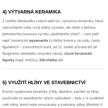
4) VÝTVARNÁ KERAMIKA
Z raného středověku známe také tzv. výtvarnou keramiku, která
samozřejmě měla i svůj užitný význam, ale nešlo o běžnou
jednoduchou kusovou výrobu „spotřebního zboží“ – sem patří
např. keramické
aquamanile
(zvláštní konvice na vodu, často
figurálních – zoomorfních tvarů, od 12. století užívaná též při
liturgickém obřadném omývání rukou),
různé keramické
figurky
(např. hračky)
, štěrchátka
atd.
5) VYUŽITÍ HLÍNY VE STAVEBNICTVÍ
Kromě vypalované keramiky (cihly, dlaždice, kachle) se hlína
používala ve stavebnictví i jiným způsobem – byly z ní vyráběné
celé stěny domů nebo omazávány a izolovány stěny dřevěné či