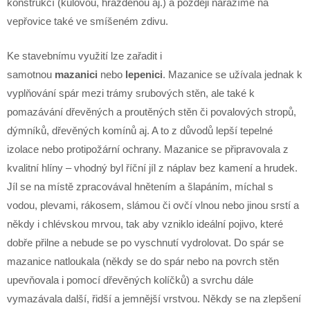
konstrukcí (kůlovou, hrázděnou aj.) a později narážíme na
vepřovice také ve smíšeném zdivu.
Ke stavebnímu využití lze zařadit i
samotnou
mazanici
nebo
lepenici
. Mazanice se užívala jednak k
vyplňování spár mezi trámy srubových stěn, ale také k
pomazávání dřevěných a proutěných stěn či povalových stropů,
dýmníků, dřevěných komínů aj. A to z důvodů lepší tepelné
izolace nebo protipožární ochrany. Mazanice se připravovala z
kvalitní hlíny – vhodný byl říční jíl z náplav bez kamení a hrudek.
Jíl se na místě zpracovával hnětením a šlapáním, míchal s
vodou, plevami, rákosem, slámou či ovčí vlnou nebo jinou srstí a
někdy i chlévskou mrvou, tak aby vzniklo ideální pojivo, které
dobře přilne a nebude se po vyschnutí vydrolovat. Do spár se
mazanice natloukala (někdy se do spár nebo na povrch stěn
upevňovala i pomocí dřevěných kolíčků) a svrchu dále
vymazávala další, řidší a jemnější vrstvou. Někdy se na zlepšení