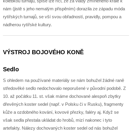
kolébkou turnajů, spíše lze říci, že za vlády zmíněného krále k
nám (jistě s jeho nemalým přispěním) dorazila ze západu móda
rytířských turnajů, se vší svou obřadností, pravidly, pompou a
nádherou rytířské kultury.
VÝSTROJ BOJOVÉHO KONĚ
Sedlo
S ohledem na používané materiály se nám bohužel žádné raně
středověké sedlo nedochovalo neporušené v původní podobě. Z
10. až počátku 11. st. však máme dochované alespoň zbytky
dřevěných koster sedel (např. v Polsku či v Rusku), fragmenty
kůže a ozdobného kování, kovové přezky, faléry aj. Když se
však sedla přestala ukládat do hrobů, mizí nakonec i tyto
artefakty. Nálezy dochovaných koster sedel od nás bohužel