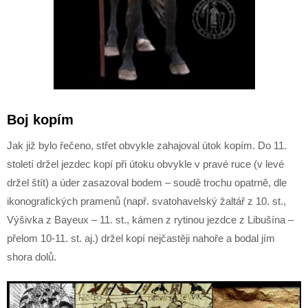
Boj kopím
Jak již bylo řečeno, střet obvykle zahajoval útok kopím. Do 11.
století držel jezdec kopí při útoku obvykle v pravé ruce (v levé
držel štít) a úder zasazoval bodem – soudě trochu opatrně, dle
ikonografických pramenů (např. svatohavelský žaltář z 10. st.,
Výšivka z Bayeux – 11. st., kámen z rytinou jezdce z Libušína –
přelom 10-11. st. aj.) držel kopí nejčastěji nahoře a bodal jím
shora dolů.