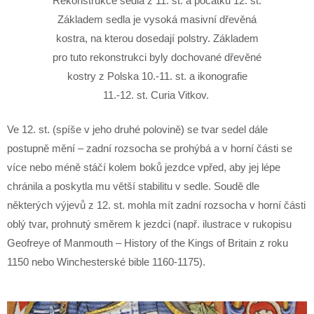
Rekonstrukce sedla z 11. st. a počátku 12. st.
Základem sedla je vysoká masivní dřevěná
kostra, na kterou dosedají polstry. Základem
pro tuto rekonstrukci byly dochované dřevěné
kostry z Polska 10.-11. st. a ikonografie
11.-12. st. Curia Vitkov.
Ve 12. st. (spíše v jeho druhé polovině) se tvar sedel dále
postupně mění – zadní rozsocha se prohýbá a v horní části se
více nebo méně stáčí kolem boků jezdce vpřed, aby jej lépe
chránila a poskytla mu větší stabilitu v sedle. Soudě dle
některých výjevů z 12. st. mohla mít zadní rozsocha v horní části
oblý tvar, prohnutý směrem k jezdci (např. ilustrace v rukopisu
Geofreye of Manmouth – History of the Kings of Britain z roku
1150 nebo Winchesterské bible 1160-1175).