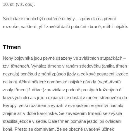
10. st. (viz. obr.).
Sedlo také mohlo být opatřené úchyty – zpravidla na přední
rozsoše, na které rytíř zavěsil další poboční zbraně, měl-li nějaké.
Třmen
Nohy bojovníka jsou pevně usazeny ve zvláštních stupačkách –
tzv.
třmenech
. Vynález třmene v raném středověku (antika třmen
neznala) poněkud změnil způsob jízdy a celkové posazení jezdce
na koni. Ačkoli některé nomádské asijské národy (
např. Avaři
)
znaly třmen již dříve (zpravidla v podobě prostých kožených či
kovových ok) a s jejich expanzí se dostal v raném středověku do
Evropy, větší rozšíření a využití v evropském vojenství nastalo
zřejmě až v době karolinské. Se zavedením třmenů se zvýšila
stabilita jezdce v sedle. Dále třmen pomáhá jezdci při ovládání
koně. Přesto se domnívám, že se obecně uváděný účinek