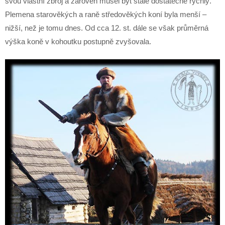
svou vlastní zbroj a zároveň musel být stále dostatečně rychlý.
Plemena starověkých a raně středověkých koní byla menší –
nižší, než je tomu dnes. Od cca 12. st. dále se však průměrná
výška koně v kohoutku postupně zvyšovala.