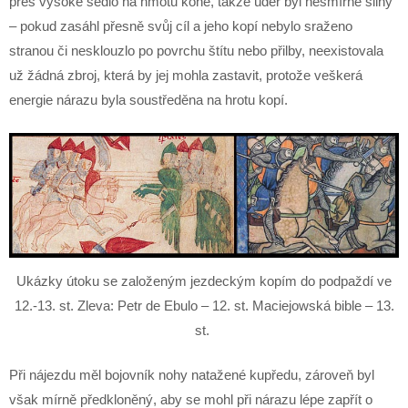
přes vysoké sedlo na hmotu koně, takže úder byl nesmírně silný
– pokud zasáhl přesně svůj cíl a jeho kopí nebylo sraženo
stranou či nesklouzlo po povrchu štítu nebo přilby, neexistovala
už žádná zbroj, která by jej mohla zastavit, protože veškerá
energie nárazu byla soustředěna na hrotu kopí.
Ukázky útoku se založeným jezdeckým kopím do podpaždí ve
12.-13. st. Zleva: Petr de Ebulo – 12. st. Maciejowská bible – 13.
st.
Při nájezdu měl bojovník nohy natažené kupředu, zároveň byl
však mírně předkloněný, aby se mohl při nárazu lépe zapřít o