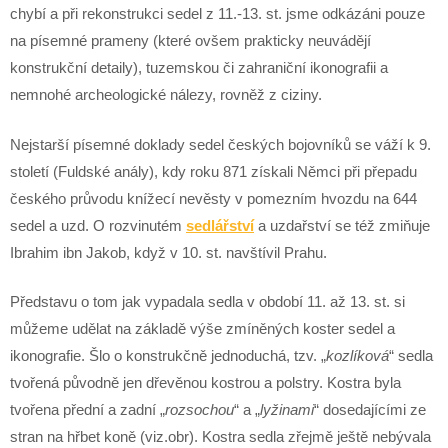
chybí a při rekonstrukci sedel z 11.-13. st. jsme odkázáni pouze
na písemné prameny (které ovšem prakticky neuvádějí
konstrukční detaily), tuzemskou či zahraniční ikonografii a
nemnohé archeologické nálezy, rovněž z ciziny.
Nejstarší písemné doklady sedel českých bojovníků se váží k 9.
století (Fuldské anály), kdy roku 871 získali Němci při přepadu
českého průvodu knížecí nevěsty v pomezním hvozdu na 644
sedel a uzd. O rozvinutém
sedlářství
a uzdařství se též zmiňuje
Ibrahim ibn Jakob, když v 10. st. navštívil Prahu.
Představu o tom jak vypadala sedla v období 11. až 13. st. si
můžeme udělat na základě výše zmíněných koster sedel a
ikonografie. Šlo o konstrukčně jednoduchá, tzv. „
kozlíková
“ sedla
tvořená původně jen dřevěnou kostrou a polstry. Kostra byla
tvořena přední a zadní „
rozsochou
“ a „
lyžinami
“ dosedajícími ze
stran na hřbet koně (viz.obr). Kostra sedla zřejmě ještě nebývala