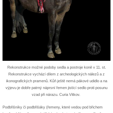
Rekonstrukce možné podoby sedla a postroje koně v 11. st.
Rekonstrukce vychází dílem z archeologických nálezů a z
ikonografických pramenů. Kůň ještě nemá pákové udidlo a na
výjevu je dobře patrný náprsní řemen jistící sedlo proti posunu
vzad při nárazu. Curia Vitkov.
Podbřišníky či podbřišáky (řemeny, které vedou pod břichem