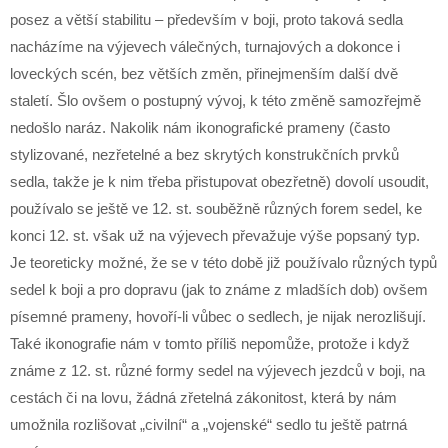
posez a větší stabilitu – především v boji, proto taková sedla
nacházíme na výjevech válečných, turnajových a dokonce i
loveckých scén, bez větších změn, přinejmenším další dvě
staletí. Šlo ovšem o postupný vývoj, k této změně samozřejmě
nedošlo naráz. Nakolik nám ikonografické prameny (často
stylizované, nezřetelné a bez skrytých konstrukčních prvků
sedla, takže je k nim třeba přistupovat obezřetně) dovolí usoudit,
používalo se ještě ve 12. st. souběžně různých forem sedel, ke
konci 12. st. však už na výjevech převažuje výše popsaný typ.
Je teoreticky možné, že se v této době již používalo různých typů
sedel k boji a pro dopravu (jak to známe z mladších dob) ovšem
písemné prameny, hovoří-li vůbec o sedlech, je nijak nerozlišují.
Také ikonografie nám v tomto příliš nepomůže, protože i když
známe z 12. st. různé formy sedel na výjevech jezdců v boji, na
cestách či na lovu, žádná zřetelná zákonitost, která by nám
umožnila rozlišovat „civilní“ a „vojenské“ sedlo tu ještě patrná