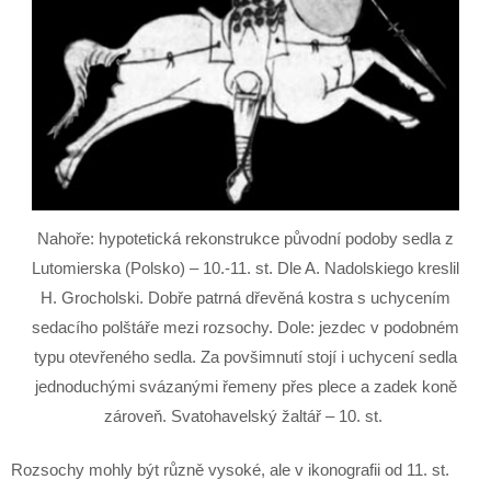
Nahoře: hypotetická rekonstrukce původní podoby sedla z
Lutomierska (Polsko) – 10.-11. st. Dle A. Nadolskiego kreslil
H. Grocholski. Dobře patrná dřevěná kostra s uchycením
sedacího polštáře mezi rozsochy. Dole: jezdec v podobném
typu otevřeného sedla. Za povšimnutí stojí i uchycení sedla
jednoduchými svázanými řemeny přes plece a zadek koně
zároveň. Svatohavelský žaltář – 10. st.
Rozsochy mohly být různě vysoké, ale v ikonografii od 11. st.