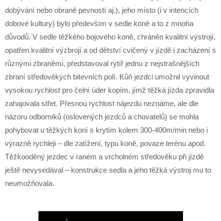
dobývání nebo obraně pevností aj.), jeho místo (i v intencích
dobové kultury) bylo především v sedle koně a to z mnoha
důvodů. V sedle těžkého bojového koně, chráněn kvalitní výstrojí,
opatřen kvalitní výzbrojí a od dětství cvičený v jízdě i zacházení s
různými zbraněmi, představoval rytíř jednu z nejstrašnějších
zbraní středověkých bitevních polí. Kůň jezdci umožnil vyvinout
vysokou rychlost pro čelní úder kopím, jímž těžká jízda zpravidla
zahajovala střet. Přesnou rychlost nájezdu neznáme, ale dle
názoru odborníků (oslovených jezdců a chovatelů) se mohla
pohybovat u těžkých koní s krytím kolem 300-400m/min nebo i
výrazně rychleji – dle zatížení, typu koně, povaze terénu apod.
Těžkooděný jezdec v raném a vrcholném středověku při jízdě
ještě nevysedával – konstrukce sedla a jeho těžká výstroj mu to
neumožňovala.