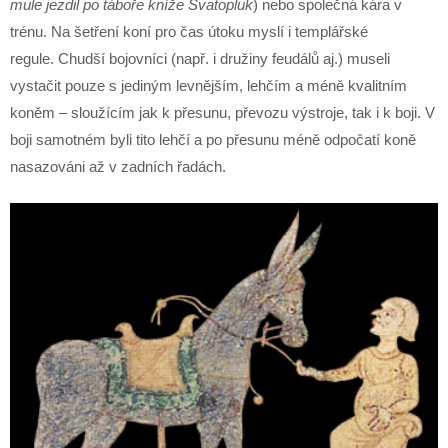
mule jezdil po táboře kníže Svatopluk
) nebo společná kára v
trénu. Na šetření koní pro čas útoku myslí i templářské
regule. Chudší bojovníci (např. i družiny feudálů aj.) museli
vystačit pouze s jediným levnějším, lehčím a méně kvalitním
koněm – sloužícím jak k přesunu, převozu výstroje, tak i k boji. V
boji samotném byli tito lehčí a po přesunu méně odpočatí koně
nasazováni až v zadních řadách.