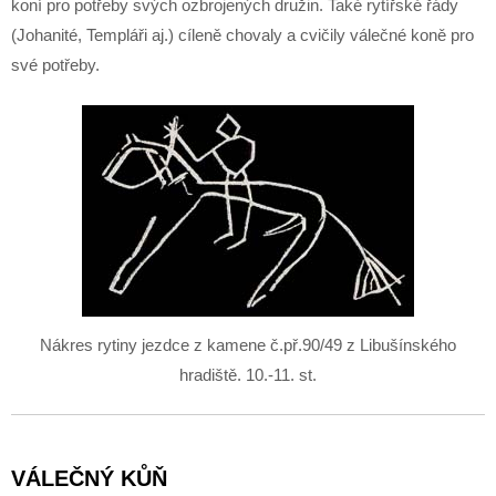
koní pro potřeby svých ozbrojených družin. Také rytířské řády
(Johanité, Templáři aj.) cíleně chovaly a cvičily válečné koně pro
své potřeby.
Nákres rytiny jezdce z kamene č.př.90/49 z Libušínského
hradiště. 10.-11. st.
VÁLEČNÝ KŮŇ