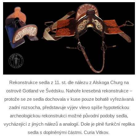
Rekonstrukce sedla z 11. st. dle nálezu z Alskoga Churg na
ostrově Gotland ve Švédsku. Nahoře kresebná rekonstrukce –
protože se ze sedla dochovala v kuse pouze bohatě vyřezávaná
zadní rozsocha, představuje výjev vlevo spíše hypotetickou
archeologickou rekonstrukci možné původní podoby sedla,
vycházející z jiných nálezů a analogií. Dole je plně funkční replika
sedla s doplněnými částmi. Curia Vitkov.