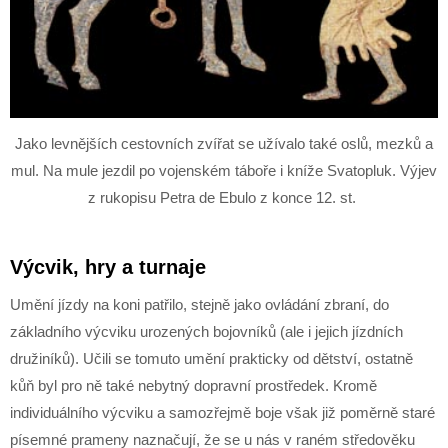
Jako levnějších cestovních zvířat se užívalo také oslů, mezků a
mul. Na mule jezdil po vojenském táboře i kníže Svatopluk. Výjev
z rukopisu Petra de Ebulo z konce 12. st.
Výcvik, hry a turnaje
Umění jízdy na koni patřilo, stejně jako ovládání zbraní, do
základního výcviku urozených bojovníků (ale i jejich jízdních
družiníků). Učili se tomuto umění prakticky od dětství, ostatně
kůň byl pro ně také nebytný dopravní prostředek. Kromě
individuálního výcviku a samozřejmě boje však již poměrně staré
písemné prameny naznačují, že se u nás v raném středověku