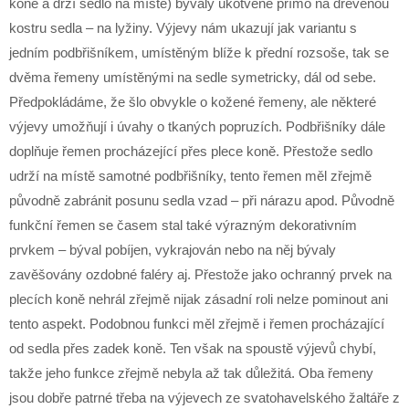
koně a drží sedlo na místě) bývaly ukotvené přímo na dřevěnou
kostru sedla – na lyžiny. Výjevy nám ukazují jak variantu s
jedním podbřišníkem, umístěným blíže k přední rozsoše, tak se
dvěma řemeny umístěnými na sedle symetricky, dál od sebe.
Předpokládáme, že šlo obvykle o kožené řemeny, ale některé
výjevy umožňují i úvahy o tkaných popruzích. Podbřišníky dále
doplňuje řemen procházející přes plece koně. Přestože sedlo
udrží na místě samotné podbřišníky, tento řemen měl zřejmě
původně zabránit posunu sedla vzad – při nárazu apod. Původně
funkční řemen se časem stal také výrazným dekorativním
prvkem – býval pobíjen, vykrajován nebo na něj bývaly
zavěšovány ozdobné faléry aj. Přestože jako ochranný prvek na
plecích koně nehrál zřejmě nijak zásadní roli nelze pominout ani
tento aspekt. Podobnou funkci měl zřejmě i řemen procházající
od sedla přes zadek koně. Ten však na spoustě výjevů chybí,
takže jeho funkce zřejmě nebyla až tak důležitá. Oba řemeny
jsou dobře patrné třeba na výjevech ze svatohavelského žaltáře z