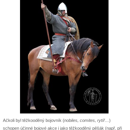
Ačkoli byl těžkooděný bojovník (
nobiles, comites, rytíř…
)
schopen účinné bojové akce i jako těžkooděný pěšák (např. při