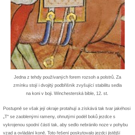
Jedna z tehdy používaných forem rozsoh a polstrů. Za
zmínku stojí i dvojitý podbřišník zvyšující stabilitu sedla
na koni v boji. Winchesterská bible, 12. st.
Postupně se však její okraje protahují a získává tak tvar jakéhosi
„T“ se zaoblenými rameny, ohnutými podél boků jezdce s
vykrojenou spodní částí tak, aby sedlo nebránilo noze v pohybu
vzad a ovládání koně. Toto řešení poskytovalo jezdci jistější