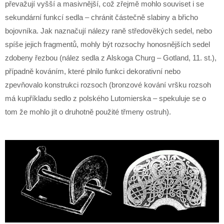
převažují vyšší a masivnější, což zřejmě mohlo souviset i se
sekundární funkcí sedla – chránit částečně slabiny a břicho
bojovníka. Jak naznačují nálezy raně středověkých sedel, nebo
spíše jejich fragmentů, mohly být rozsochy honosnějších sedel
zdobeny řezbou (nález sedla z Alskoga Churg – Gotland, 11. st.),
případně kováním, které plnilo funkci dekorativní nebo
zpevňovalo konstrukci rozsoch (bronzové kování vršku rozsoh
má kupříkladu sedlo z polského Lutomierska – spekuluje se o
tom že mohlo jít o druhotně použité třmeny ostruh).