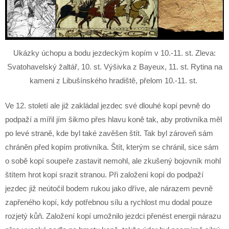
Ukázky úchopu a bodu jezdeckým kopím v 10.-11. st. Zleva:
Svatohavelský žaltář, 10. st. Výšivka z Bayeux, 11. st. Rytina na
kameni z Libušínského hradiště, přelom 10.-11. st.
Ve 12. století ale již zakládal jezdec své dlouhé kopí pevně do
podpaží a mířil jím šikmo přes hlavu koně tak, aby protivníka měl
po levé straně, kde byl také zavěšen štít. Tak byl zároveň sám
chráněn před kopím protivníka. Štít, kterým se chránil, sice sám
o sobě kopí soupeře zastavit nemohl, ale zkušený bojovník mohl
štítem hrot kopí srazit stranou. Při založení kopí do podpaží
jezdec již neútočil bodem rukou jako dříve, ale nárazem pevně
zapřeného kopí, kdy potřebnou sílu a rychlost mu dodal pouze
rozjetý kůň. Založení kopí umožnilo jezdci přenést energii nárazu