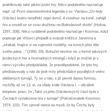
praktikovaly také jakési jízdní hry. Něco podobného naznačuje
např. už První staroslověnská legenda o sv. Václavu „
On tedy
(Václav) bratru neodřekl, nejel domů. A vsednuv na koně, zahájil
hru a veselil se se svou družinou na Boleslavově dvoře
“ (Hošna,
1997, 208). Něco vzdáleně podobného naznačuje i Kosmas, když
popisuje jak Vršovci přepadli a svázali kněžice Jaromíra a
„
skákali, hrajíce si na vojenské rozběhy, na koních přes tělo
svého pána…
“ (1950, 59). Bohužel nevíme nic o formě takových
jezdeckých her a hromadných tréningů i když je možné je v
rámci výcviku předpokládat. Je pravděpodobné, že tyto hry
představovaly u nás do jisté míry předchůdce pozdějších velmi
oblíbených turnajů. Ty se u nás, s již pevně danou formou,
rozšířily až ve 13. st. za vlády krále Václava I. – oficiálně
letopisec praví, že „
Také za jeho (Václavových) časů byla v
Čechách vynalezena hra v turnaje
“ (Pokračovatelé Kosmovi,
1974, 102). Tím zjevně nemá na mysli, že by Čechy byly