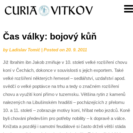
Skip
Curia
to
Vitkov
content
Čas války: bojový kůň
by
Ladislav Tomič
|
Posted on
20. 9. 2011
Již Ibrahim ibn Jakob zmiňuje v 10. století velké rozšíření chovu
koní v Čechách, dokonce v souvislosti s jejich exportem. Také
velké rozšíření některých řemesel – sedlářství, uzdařství apod.
svědčí o velké poptávce na trhu a tedy o značném rozšíření
chovu a využití koní přímo v tuzemsku. Většina rytin z kamenů
nalezených na Libušinském hradišti – pocházejících z přelomu
10. a 11. století – zobrazuje motivy koní, hříbat nebo jezdců. Koně
byli chováni především pro potřeby nobility – k dopravě a válce.
Knížata a později i samotní feudálové si často drželi větší stáda