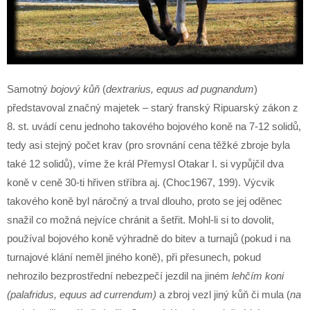
Samotný
bojový kůň
(
dextrarius, equus ad pugnandum
)
představoval značný majetek – starý franský Ripuarský zákon z
8. st. uvádí cenu jednoho takového bojového koně na 7-12 solidů,
tedy asi stejný počet krav (pro srovnání cena těžké zbroje byla
také 12 solidů), víme že král Přemysl Otakar I. si vypůjčil dva
koně v ceně 30-ti hřiven stříbra aj. (Choc1967, 199). Výcvik
takového koně byl náročný a trval dlouho, proto se jej oděnec
snažil co možná nejvíce chránit a šetřit. Mohl-li si to dovolit,
používal bojového koně výhradně do bitev a turnajů (pokud i na
turnajové klání neměl jiného koně), při přesunech, pokud
nehrozilo bezprostřední nebezpečí jezdil na jiném
lehčím koni
(palafridus, equus ad currendum)
a zbroj vezl jiný kůň či mula (
na