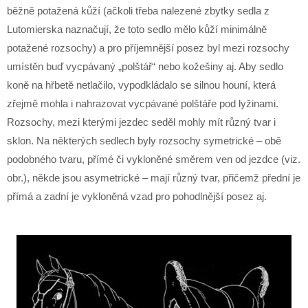
běžně potažená kůží (ačkoli třeba nalezené zbytky sedla z
Lutomierska naznačují, že toto sedlo mělo kůží minimálně
potažené rozsochy) a pro příjemnější posez byl mezi rozsochy
umístěn buď vycpávaný „polštář“ nebo kožešiny aj. Aby sedlo
koně na hřbetě netlačilo, vypodkládalo se silnou houní, která
zřejmě mohla i nahrazovat vycpávané polštáře pod lyžinami.
Rozsochy, mezi kterými jezdec seděl mohly mít různý tvar i
sklon. Na některých sedlech byly rozsochy symetrické – obě
podobného tvaru, přímé či vykloněné směrem ven od jezdce (viz.
obr.), někde jsou asymetrické – mají různý tvar, přičemž přední je
přímá a zadní je vykloněná vzad pro pohodlnější posez aj.