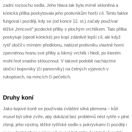
zadní rozsochu sedla. Jeho hlava tak byla mírně skloněná a
kónická přilba poskytovala jeho protivníkům horší cíl. Tento faktor
fungoval i později, kdy se (od konce 12. st.) začaly používat
těžké „hrncové“ jezdecké přilby s plochým vrchlíkem. Tato přilba
poskytuje (oproti kónické) pro kopí zdánlivě lepší cíl, ale když
rytíř útočil v mírném předklonu, nabízel protivníku vlastně horní
zpevněnou hranu své přilby a šikmý vrchlík i hledí, po kterém
mohl hrot snadno sklouznout. V takové podobě nacházíme
útočící bojovníky (či panovníky) na četných výjevech v
rukopisech, na mincích či pečetích.
Druhy koní
Jako bojové koně se používala zvláštní silná plemena – kůň
musel být silné zvíře, aby dokázal bez problémů nést rytíře v plné
zbroji, jeho výstroj, těžké rytířské sedlo s pokrývkami či později i