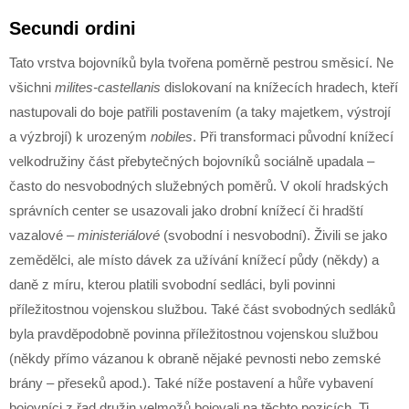
Secundi ordini
Tato vrstva bojovníků byla tvořena poměrně pestrou směsicí. Ne
všichni
milites-castellanis
dislokovaní na knížecích hradech, kteří
nastupovali do boje patřili postavením (a taky majetkem, výstrojí
a výzbrojí) k urozeným
nobiles
. Při transformaci původní knížecí
velkodružiny část přebytečných bojovníků sociálně upadala –
často do nesvobodných služebných poměrů. V okolí hradských
správních center se usazovali jako drobní knížecí či hradští
vazalové –
ministeriálové
(svobodní i nesvobodní). Živili se jako
zemědělci, ale místo dávek za užívání knížecí půdy (někdy) a
daně z míru, kterou platili svobodní sedláci, byli povinni
příležitostnou vojenskou službou. Také část svobodných sedláků
byla pravděpodobně povinna příležitostnou vojenskou službou
(někdy přímo vázanou k obraně nějaké pevnosti nebo zemské
brány – přeseků apod.). Také níže postavení a hůře vybavení
bojovníci z řad družin velmožů bojovali na těchto pozicích. Ti