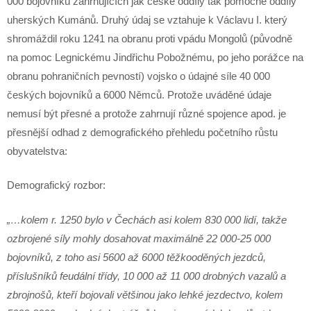
000 bojovníků zahrnujících jak české oddíly tak pomocné oddíly
uherských Kumánů. Druhý údaj se vztahuje k Václavu I. který
shromáždil roku 1241 na obranu proti vpádu Mongolů (původně
na pomoc Legnickému Jindřichu Pobožnému, po jeho porážce na
obranu pohraničních pevností) vojsko o údajné síle 40 000
českých bojovníků a 6000 Němců. Protože uváděné údaje
nemusí být přesné a protože zahrnují různé spojence apod. je
přesnější odhad z demografického přehledu početního růstu
obyvatelstva:
Demografický rozbor:
„…kolem r. 1250 bylo v Čechách asi kolem 830 000 lidí, takže
ozbrojené síly mohly dosahovat maximálně 22 000-25 000
bojovníků, z toho asi 5600 až 6000 těžkooděných jezdců,
příslušníků feudální třídy, 10 000 až 11 000 drobných vazalů a
zbrojnošů, kteří bojovali většinou jako lehké jezdectvo, kolem