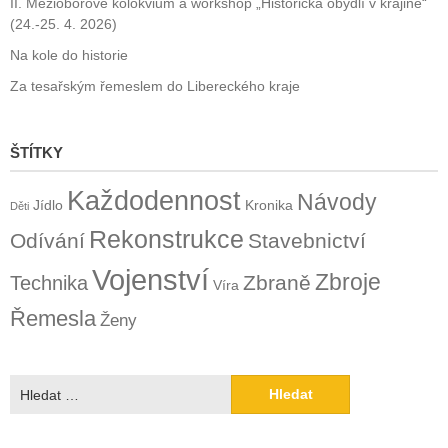
II. Mezioborové kolokvium a workshop „Historická obydlí v krajině“
(24.-25. 4. 2026)
Na kole do historie
Za tesařským řemeslem do Libereckého kraje
ŠTÍTKY
Každodennost
Návody
Jídlo
Kronika
Děti
Rekonstrukce
Odívání
Stavebnictví
Vojenství
Zbroje
Zbraně
Technika
Víra
Řemesla
Ženy
Vyhledávání