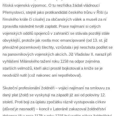
říšská vojenská výpomoc. O tu nezřídka žádali vládnoucí
Přemyslovci, stejně jako protikandidáti českého trůnu v Říši (u
římského krále či císaře) za občanských válek a museli za ní
zpravidla následně tvrdě zaplatit. Praxe najímaní si celých
vojenských oddílů spojenců v zahraničí se stávala později stále
obvyklejší, protože jak rostla moc emancipované (od 13. st. již
převážně pozemkové) šlechty, vzrůstala i její neochota podílet se
na panovníkových vojenských akcích. Již Vladislav II. narazil při
vyhlášení Milánského tažení roku 1158 na odpor zejména
starších velmožů, kteří akci prostě bojkotovali a kníže se je
neodvážil nutit (což nakonec ani nepotřeboval).
Skuteční profesionální žoldnéři – vojáci najímaní na smlouvu za
daný plat (
žold
) se vyskytují na západě již asi od poloviny 12.
století. Proti boji za úplatu zpočátku rázně vystupovala církev
(
důvod je nasnadě
) – koncil v Lateráně zakazoval žoldnéřství
dokonce již v roce 1179 a roku 1215 byl vydán zákaz žoldnéřství