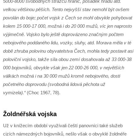
5000-8000 svobodných strážců hranic, posádek hradů atd.
velkou většinou pěších. Tento nejvyšší stav nemohl být ovšem
povolán do boje; počet vojsk z Čech se mohl obvykle pohybovat
kolem 15 000-17 000, možná i do 20 000 mužů, víc jen naprosto
výjimečně. Vojsko bylo ještě doprovázeno značným počtem
nebojového poddaného lidu, vozky, sluhy, atd. Morava měla v té
době zhruba polovinu obyvatelstva Čech, mohla tedy postavit asi
poloviční vojsko, takže síla obou zemí dosahovala až 33 000-38
000 bojovníků, obvykle však jen 22 000-26 000, v největších
válkách možná i na 30 000 mužů kromě nebojového, dosti
početného doprovodu (svobodná lidová pěchota už
vymizela).“
(Choc 1967, 78).
Žoldnéřská vojska
Už v knížecím období využívali čeští panovníci také služeb
cizích námezdných bojovníků, nešlo však o obvyklé žoldnéře