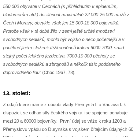
550 000 obyvatel v Čechách (s přihlédnutím k epidemiím,
hladomorům atd.) dosáhnout maximálně 22 000-25 000 mužů z
Čech i Moravy, obvykle však jen 15 000-18 000 bojovníků.
Protože však v té době žilo v zemi ještě určité množství
svobodných sedláků, mohlo být vojsko o něco početnější a v
poněkud jiném složení: těžkooděnců kolem 6000-7000, snad
stejný počet lehkého jezdectva, 7000-10 000 pěchoty ze
svobodných sedláků a zbrojnošů a několik tisíc poddaného
doprovodného lidu“
(Choc 1967, 78).
13. století:
Z údajů které máme z období vlády Přemysla I. a Václava I. k
dispozici, se odhad síly českého vojska i se spojenci pohybuje
mezi 20 a 60000 bojovníky. První údaj se váže k roku 1203 a
Přemyslovu vpádu do Durynska s vojskem čítajícím údajných 60