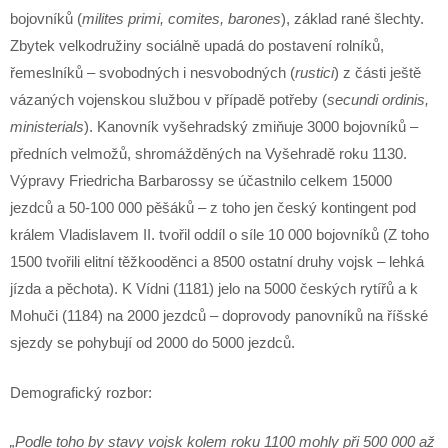
bojovníků (
milites primi, comites, barones
), základ rané šlechty.
Zbytek velkodružiny sociálně upadá do postavení rolníků,
řemeslníků – svobodných i nesvobodných (
rustici
) z části ještě
vázaných vojenskou službou v případě potřeby (
secundi ordinis,
ministerials
). Kanovník vyšehradský zmiňuje 3000 bojovníků –
předních velmožů, shromážděných na Vyšehradě roku 1130.
Výpravy Friedricha Barbarossy se účastnilo celkem 15000
jezdců a 50-100 000 pěšáků – z toho jen český kontingent pod
králem Vladislavem II. tvořil oddíl o síle 10 000 bojovníků (Z toho
1500 tvořili elitní těžkooděnci a 8500 ostatní druhy vojsk – lehká
jízda a pěchota). K Vídni (1181) jelo na 5000 českých rytířů a k
Mohuči (1184) na 2000 jezdců – doprovody panovníků na říšské
sjezdy se pohybují od 2000 do 5000 jezdců.
Demografický rozbor:
„Podle toho by stavy vojsk kolem roku 1100 mohly při 500 000 až