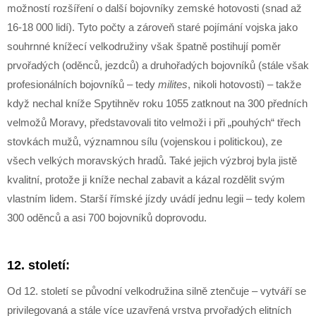
možností rozšíření o další bojovníky zemské hotovosti (snad až
16-18 000 lidí). Tyto počty a zároveň staré pojímání vojska jako
souhrnné knížecí velkodružiny však špatně postihují poměr
prvořadých (oděnců, jezdců) a druhořadých bojovníků (stále však
profesionálních bojovníků – tedy
milites
, nikoli hotovosti) – takže
když nechal kníže Spytihněv roku 1055 zatknout na 300 předních
velmožů Moravy, představovali tito velmoži i při „pouhých“ třech
stovkách mužů, významnou sílu (vojenskou i politickou), ze
všech velkých moravských hradů. Také jejich výzbroj byla jistě
kvalitní, protože ji kníže nechal zabavit a kázal rozdělit svým
vlastním lidem. Starší římské jízdy uvádí jednu legii – tedy kolem
300 oděnců a asi 700 bojovníků doprovodu.
12. století:
Od 12. století se původní velkodružina silně ztenčuje – vytváří se
privilegovaná a stále více uzavřená vrstva prvořadých elitních