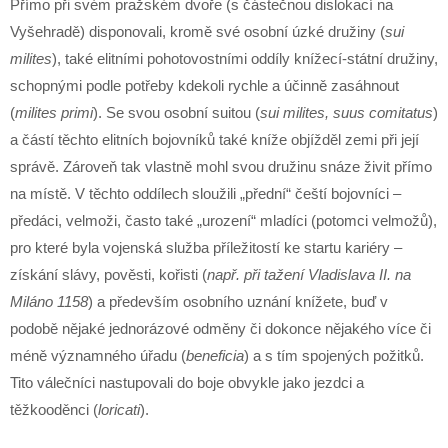
Přímo při svém pražském dvoře (s částečnou dislokací na
Vyšehradě) disponovali, kromě své osobní úzké družiny (
sui
milites
), také elitními pohotovostními oddíly knížecí-státní družiny,
schopnými podle potřeby kdekoli rychle a účinně zasáhnout
(
milites primi
). Se svou osobní suitou (
sui milites, suus comitatus
)
a částí těchto elitních bojovníků také kníže objížděl zemi při její
správě. Zároveň tak vlastně mohl svou družinu snáze živit přímo
na místě. V těchto oddílech sloužili „přední“ čeští bojovníci –
předáci, velmoži, často také „urození“ mladíci (potomci velmožů),
pro které byla vojenská služba příležitostí ke startu kariéry –
získání slávy, pověsti, kořisti (
např. při tažení Vladislava II. na
Miláno 1158
) a především osobního uznání knížete, buď v
podobě nějaké jednorázové odměny či dokonce nějakého více či
méně významného úřadu (
beneficia
) a s tím spojených požitků.
Tito válečníci nastupovali do boje obvykle jako jezdci a
těžkooděnci (
loricati
).