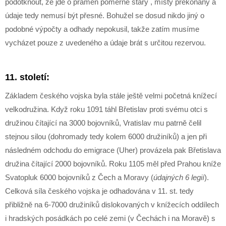
podotknout, že jde o pramen poměrně starý , místy překonaný a
údaje tedy nemusí být přesné. Bohužel se dosud nikdo jiný o
podobné výpočty a odhady nepokusil, takže zatím musíme
vycházet pouze z uvedeného a údaje brát s určitou rezervou.
11. století:
Základem českého vojska byla stále ještě velmi početná knížecí
velkodružina. Když roku 1091 táhl Břetislav proti svému otci s
družinou čítající na 3000 bojovníků, Vratislav mu patrně čelil
stejnou silou (dohromady tedy kolem 6000 družiníků) a jen při
následném odchodu do emigrace (Uher) provázela pak Břetislava
družina čítající 2000 bojovníků. Roku 1105 měl před Prahou kníže
Svatopluk 6000 bojovníků z Čech a Moravy (
údajných 6 legií
).
Celková síla českého vojska je odhadována v 11. st. tedy
přibližně na 6-7000 družiníků dislokovaných v knížecích oddílech
i hradských posádkách po celé zemi (v Čechách i na Moravě) s