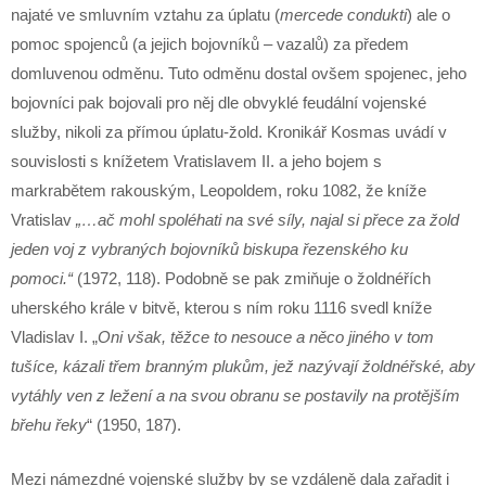
najaté ve smluvním vztahu za úplatu (
mercede condukti
) ale o
pomoc spojenců (a jejich bojovníků – vazalů) za předem
domluvenou odměnu. Tuto odměnu dostal ovšem spojenec, jeho
bojovníci pak bojovali pro něj dle obvyklé feudální vojenské
služby, nikoli za přímou úplatu-žold. Kronikář Kosmas uvádí v
souvislosti s knížetem Vratislavem II. a jeho bojem s
markrabětem rakouským, Leopoldem, roku 1082, že kníže
Vratislav
„…ač mohl spoléhati na své síly, najal si přece za žold
jeden voj z vybraných bojovníků biskupa řezenského ku
pomoci.“
(1972, 118). Podobně se pak zmiňuje o žoldnéřích
uherského krále v bitvě, kterou s ním roku 1116 svedl kníže
Vladislav I. „
Oni však, těžce to nesouce a něco jiného v tom
tušíce, kázali třem branným plukům, jež nazývají žoldnéřské, aby
vytáhly ven z ležení a na svou obranu se postavily na protějším
břehu řeky
“ (1950, 187).
Mezi námezdné vojenské služby by se vzdáleně dala zařadit i