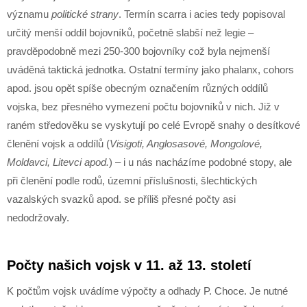
významu
politické strany
. Termín scarra i acies tedy popisoval
určitý menší oddíl bojovníků, početně slabší než legie –
pravděpodobně mezi 250-300 bojovníky což byla nejmenší
uváděná taktická jednotka. Ostatní termíny jako phalanx, cohors
apod. jsou opět spíše obecným označením různých oddílů
vojska, bez přesného vymezení počtu bojovníků v nich. Již v
raném středověku se vyskytují po celé Evropě snahy o desítkové
členění vojsk a oddílů (
Visigoti, Anglosasové, Mongolové,
Moldavci, Litevci apod.
) – i u nás nacházíme podobné stopy, ale
při členění podle rodů, územní příslušnosti, šlechtických
vazalských svazků apod. se příliš přesné počty asi
nedodržovaly.
Počty našich vojsk v 11. až 13. století
K počtům vojsk uvádíme výpočty a odhady P. Choce. Je nutné