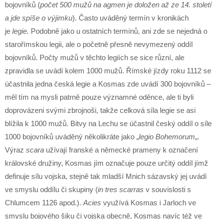
bojovníků (
počet 500 mužů na agmen je doložen až ze 14. století
a jde spíše o výjimku
). Často uváděný termín v kronikách
je
legie.
Podobně jako u ostatních termínů, ani zde se nejedná o
starořímskou legii, ale o početně přesně nevymezený oddíl
bojovníků. Počty mužů v těchto legiích se sice různí, ale
zpravidla se uvádí kolem 1000 mužů. Římské jízdy roku 1112 se
účastnila jedna česká legie a Kosmas zde uvádí 300 bojovníků –
měl tím na mysli patrně pouze významné oděnce, ale ti byli
doprovázeni svými zbrojnoši, takže celková síla legie se asi
blížila k 1000 mužů. Bitvy na Lechu se účastnil český oddíl o síle
1000 bojovníků uváděný několikráte jako „
legio Bohemorum
„.
Výraz
scara
užívají franské a německé prameny k označení
královské družiny, Kosmas jím označuje pouze určitý oddíl jímž
definuje sílu vojska, stejně tak mladší Mnich sázavský jej uvádí
ve smyslu oddílu či skupiny (
in tres scarras
v souvislosti s
Chlumcem 1126 apod.).
Acies
využívá Kosmas i Jarloch ve
smyslu bojového šiku či vojska obecně, Kosmas navíc též ve