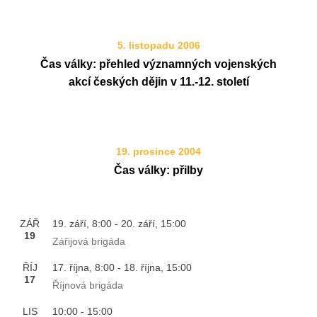
5. listopadu 2006
Čas války: přehled významných vojenských
akcí českých dějin v 11.-12. století
19. prosince 2004
Čas války: přilby
ZÁŘ
19. září, 8:00
-
20. září, 15:00
19
Zářijová brigáda
ŘÍJ
17. října, 8:00
-
18. října, 15:00
17
Říjnová brigáda
LIS
10:00
-
15:00