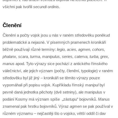
všichni pak tvořili
secundi ordinis.
Členění
Členění a počty vojsk jsou u nás v raném středověku poněkud
problematické a nejasné. V písemných pramenech kronikáři
běžně používají různé termíny:
legio, acies, agmen, cohors,
phalanx, scara, turma, manipulus, series, caterva, turba, grex,
manus
apod. Tyto výrazy sice pochází z antického římského
válečnictví, ale jejich význam (počty, členění, typologie) v raném
středověku byl již jiný – kronikáři se těmito výrazy pouze
vypomáhali při popisu vojsk. Kupříkladu římský
manipul
byl
pevně daná jednotka pěchoty (dvě setniny), ale manipulus v
podání Kosmy má význam spíše „zástupu“ bojovníků.
Manus
znamenal pak hrstku bojovníků. Výraz
agmen
se pak používal v
různém významu – nejčastěji šlo o vojsko, větší oddíl či dav