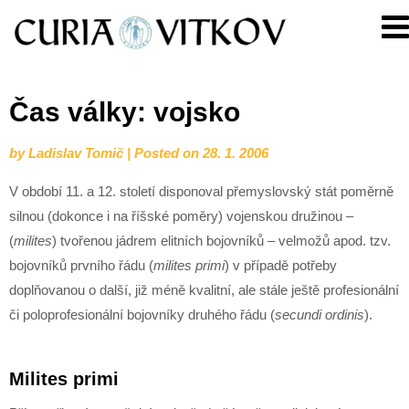
Skip
Curia
to
Vitkov
content
Čas války: vojsko
by
Ladislav Tomič
|
Posted on
28. 1. 2006
V období 11. a 12. století disponoval přemyslovský stát poměrně
silnou (dokonce i na říšské poměry) vojenskou družinou –
(
milites
) tvořenou jádrem elitních bojovníků – velmožů apod. tzv.
bojovníků prvního řádu (
milites primi
) v případě potřeby
doplňovanou o další, již méně kvalitní, ale stále ještě profesionální
či poloprofesionální bojovníky druhého řádu (
secundi ordinis
).
Milites primi